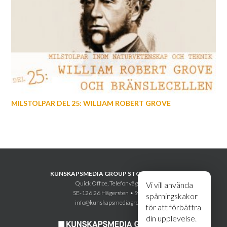
MILSTOLPAR DEL 25: WILLIAM ROBERT GROVE
KUNSKAPSMEDIA GROUP STOCKHOLM AB
Quick Office, Telefonvägen 30
Vi vill använda
SE-126 26 Hägersten • Sweden
spårningskakor
info@kunskapsmediagroup.se
för att förbättra
din upplevelse.