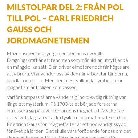
MILSTOLPAR DEL 2: FRÅN POL
TILL POL – CARL FRIEDRICH
GAUSS OCH
JORDMAGNETISMEN
Magnetismen är osynlig, men den finns överallt.
Dragningskraft är ett fenomen som människan utnyttjar på
en mängd olika sätt. Den driver elmotorer och får högtalare
att vibrera. Vi använder oss av den när vi borstar tänderna,
handlar och reser. Men den mest välkända symbolen för
magnetism är troligen kompassen.
Varför kompassnålarna vänder sig i nord-sydlig riktning var
länge ett mysterium. På 1700-talet började forskarna
intressera sig på allvar för jordens magnetfält. Mycket av
det vi vet idag kan vi tacka fysikern och matematikern Carl
Friedrich Gauss för. Magnetfältet är ett nödvändigt skydd
för livet på jorden. Det skulle vara förödande för oss om det
skyddande magnetfältet försvann under en längre tid.