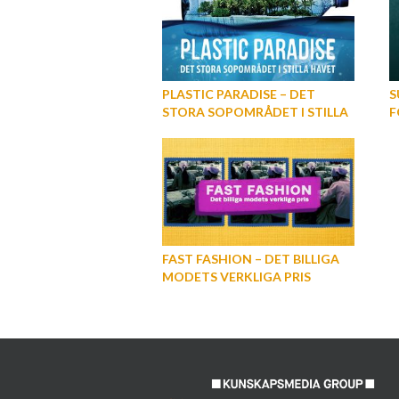
PLASTIC PARADISE – DET
S
STORA SOPOMRÅDET I STILLA
F
HAVET
FAST FASHION – DET BILLIGA
MODETS VERKLIGA PRIS