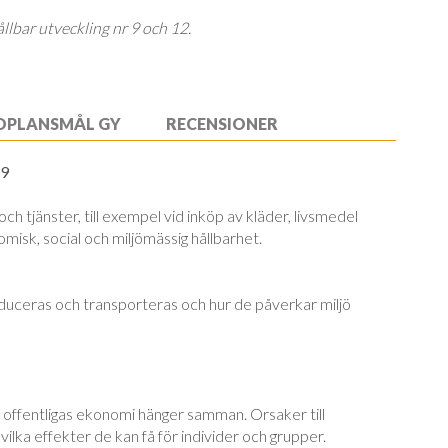
llbar utveckling nr 9 och 12.
OPLANSMÅL GY
RECENSIONER
-9
och tjänster, till exempel vid inköp av kläder, livsmedel
misk, social och miljömässig hållbarhet.
duceras och transporteras och hur de påverkar miljö
 offentligas ekonomi hänger samman. Orsaker till
ilka effekter de kan få för individer och grupper.