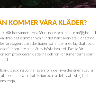
RÅN KOMMER VÅRA KLÄDER?
tri där konsumenterna får mindre och mindre möjlighet att
varifrån det kommer och hur det har tillverkats. För att nå
ädesföretagen ut produktionen på länder med låg skatt och
erial som inte alltid är av bästa kvalitet. Detta får
skor som producerar kläderna och för konsumenterna som
t tid.
bar utveckling och får även följa den nya designern Laura
att producera sin kollektion och ta del av alla steg i ett
ionskedja.