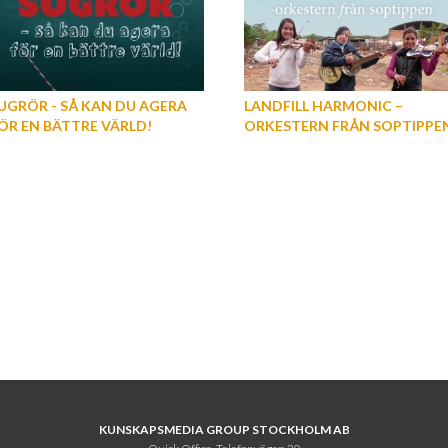
UGRÖR - SÅ KAN DU AGERA
LANDFILL HARMONIC –
ÖR EN BÄTTRE VÄRLD!
ORKESTERN FRÅN SOPTIPPE
KUNSKAPSMEDIA GROUP STOCKHOLM AB