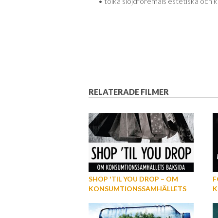
• tolka slöjdföremåls estetiska och ku
RELATERADE FILMER
SHOP 'TIL YOU DROP – OM
F
KONSUMTIONSSAMHÄLLETS
K
BAKSIDA
V