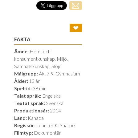
❤
FAKTA
Ämne:
Hem- och
konsumentkunskap, Miljö,
Samhällskunskap, Slöjd
Målgrupp:
Åk. 7-9, Gymnasium
Ålder:
13 år
Speltid:
38 min
Talat språk:
Engelska
Textat språk:
Svenska
Produktionsår:
2014
Land:
Kanada
Regissör:
Jennifer K. Sharpe
Filmtyp:
Dokumentär