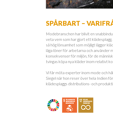
SPÅRBART – VARIF
Modebranschen har blivit en snabbindus
veta vem som har gjort ett klädesplagg, 
så hög lönsamhet som möjligt lägger kl
låga löner för arbetarna och använder mat
konsekvenser för miljön, för de männi
tvingas köpa nya kläder inom relativt kor
Vi får möta experter inom mode och håll
Siegel när hon reser över hela Indien för 
klädesplaggs distributions- och produkt