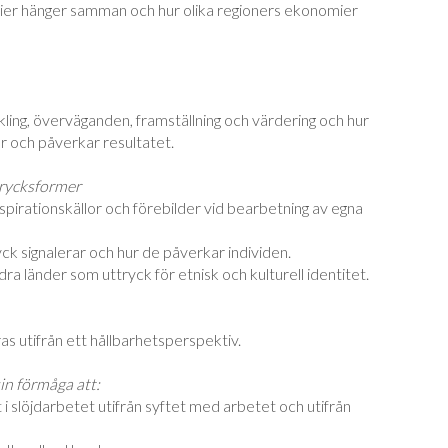
ier hänger samman och hur olika regioners ekonomier
kling, överväganden, framställning och värdering och hur
 och påverkar resultatet.
trycksformer
spirationskällor och förebilder vid bearbetning av egna
k signalerar och hur de påverkar individen.
ra länder som uttryck för etnisk och kulturell identitet.
as utifrån ett hållbarhetsperspektiv.
sin förmåga att:
t i slöjdarbetet utifrån syftet med arbetet och utifrån