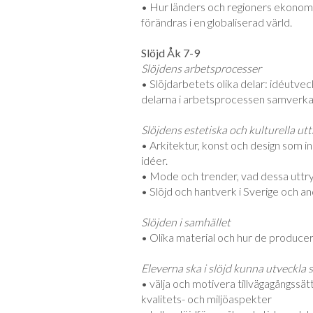
• Hur länders och regioners ekonom
förändras i en globaliserad värld.
Slöjd Åk 7-9
Slöjdens arbetsprocesser
• Slöjdarbetets olika delar: idéutvec
delarna i arbetsprocessen samverkar
Slöjdens estetiska och kulturella ut
• Arkitektur, konst och design som in
idéer.
• Mode och trender, vad dessa uttryc
• Slöjd och hantverk i Sverige och and
Slöjden i samhället
• Olika material och hur de producer
Eleverna ska i slöjd kunna utveckla 
• välja och motivera tillvägagångssät
kvalitets- och miljöaspekter