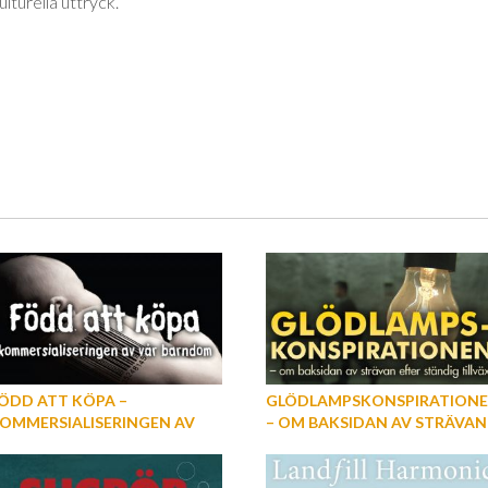
lturella uttryck.
ÖDD ATT KÖPA –
GLÖDLAMPSKONSPIRATION
OMMERSIALISERINGEN AV
– OM BAKSIDAN AV STRÄVAN
ÅR BARNDOM
EFTER STÄNDIG TILLVÄXT