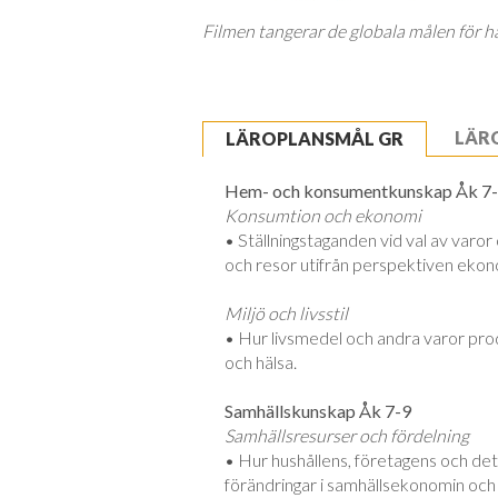
Filmen tangerar de globala målen för hå
LÄR
LÄROPLANSMÅL GR
Hem- och konsumentkunskap Åk 7
Konsumtion och ekonomi
• Ställningstaganden vid val av varor 
och resor utifrån perspektiven ekono
Miljö och livsstil
• Hur livsmedel och andra varor pro
och hälsa.
Samhällskunskap Åk 7-9
Samhällsresurser och fördelning
• Hur hushållens, företagens och det
förändringar i samhällsekonomin och v