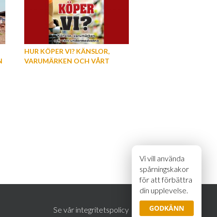
HUR KÖPER VI? KÄNSLOR,
N
VARUMÄRKEN OCH VÅRT
UNDERMEDVETNA
Vi vill använda
spårningskakor
för att förbättra
din upplevelse.
GODKÄNN
Se vår integritetspolicy