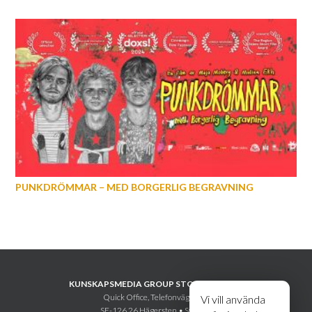
PUNKDRÖMMAR – MED BORGERLIG BEGRAVNING
KUNSKAPSMEDIA GROUP STOCKHOLM AB
Quick Office, Telefonvägen 30
Vi vill använda
SE-126 26 Hägersten • Sweden