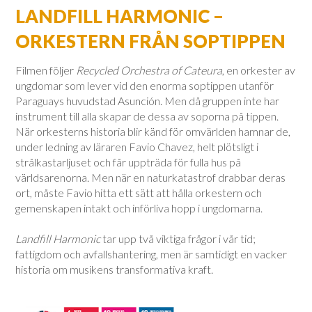
LANDFILL HARMONIC –
ORKESTERN FRÅN SOPTIPPEN
Filmen följer
Recycled Orchestra of Cateura
, en orkester av
ungdomar som lever vid den enorma soptippen utanför
Paraguays huvudstad Asunción. Men då gruppen inte har
instrument till alla skapar de dessa av soporna på tippen.
När orkesterns historia blir känd för omvärlden hamnar de,
under ledning av läraren Favio Chavez, helt plötsligt i
strålkastarljuset och får uppträda för fulla hus på
världsarenorna. Men när en naturkatastrof drabbar deras
ort, måste Favio hitta ett sätt att hålla orkestern och
gemenskapen intakt och införliva hopp i ungdomarna.
Landfill Harmonic
tar upp två viktiga frågor i vår tid;
fattigdom och avfallshantering, men är samtidigt en vacker
historia om musikens transformativa kraft.