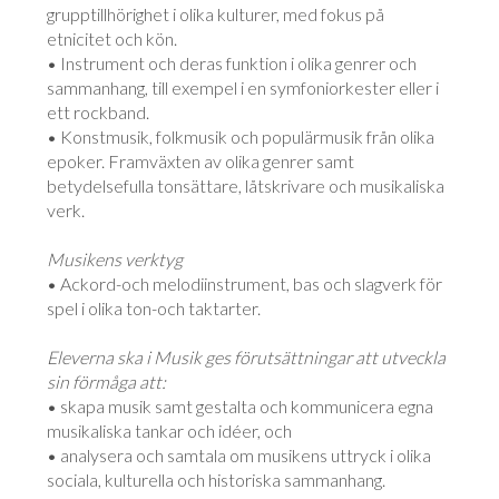
grupptillhörighet i olika kulturer, med fokus på
etnicitet och kön.
• Instrument och deras funktion i olika genrer och
sammanhang, till exempel i en symfoniorkester eller i
ett rockband.
• Konstmusik, folkmusik och populärmusik från olika
epoker. Framväxten av olika genrer samt
betydelsefulla tonsättare, låtskrivare och musikaliska
verk.
Musikens verktyg
• Ackord-och melodiinstrument, bas och slagverk för
spel i olika ton-och taktarter.
Eleverna ska i Musik ges förutsättningar att utveckla
sin förmåga att:
• skapa musik samt gestalta och kommunicera egna
musikaliska tankar och idéer, och
• analysera och samtala om musikens uttryck i olika
sociala, kulturella och historiska sammanhang.