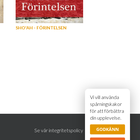
SHO'AH - FÖRINTELSEN
Vi vill använda
spårningskakor
för att förbättra
din upplevelse.
GODKÄNN
Se vår integritetspolicy