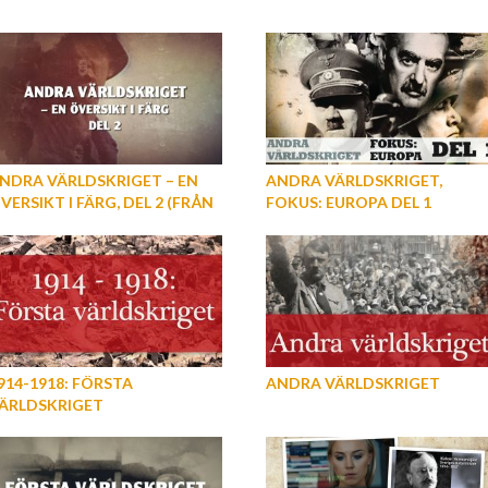
NDRA VÄRLDSKRIGET – EN
ANDRA VÄRLDSKRIGET,
VERSIKT I FÄRG, DEL 2 (FRÅN
FOKUS: EUROPA DEL 1
R 1942 FRAM TILL KRIGETS
LUT)
914-1918: FÖRSTA
ANDRA VÄRLDSKRIGET
ÄRLDSKRIGET