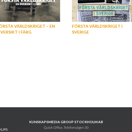
ÖRSTA VÄRLDSKRIGET – EN
FÖRSTA VÄRLDSKRIGET I
VERSIKT I FÄRG
SVERIGE
KUNSKAPSMEDIA GROUP STOCKHOLM AB
Quick Office, Telefonvägen 30