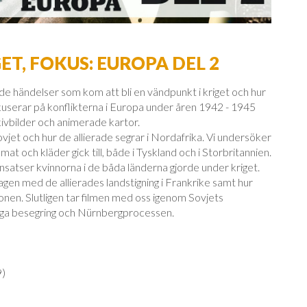
T, FOKUS: EUROPA DEL 2
 de händelser som kom att bli en vändpunkt i kriget och hur
 fokuserar på konflikterna i Europa under åren 1942 - 1945
ivbilder och animerade kartor.
Sovjet och hur de allierade segrar i Nordafrika. Vi undersöker
at och kläder gick till, både i Tyskland och i Storbritannien.
insatser kvinnorna i de båda länderna gjorde under kriget.
agen med de allierades landstigning i Frankrike samt hur
onen. Slutligen tar filmen med oss igenom Sovjets
tliga besegring och Nürnbergprocessen.
9)