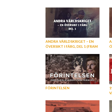
ANDRA VÄRLDSKRIGET – EN
A
ÖVERSIKT I FÄRG, DEL 1 (FRAM
Ö
TILL ÅR 1942)
Å
S
FÖRINTELSEN
1
V