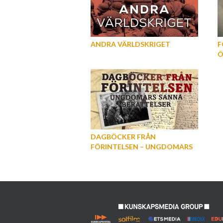
ANDRA VÄRLDSKRIGET
F
Ö
DAGBÖCKER FRÅN
FÖRINTELSEN – UNGDOMARS
VERKLIGA BERÄTTELSER