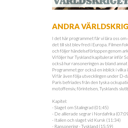
ANDRA VÄRLDSKRIGE
I det här programmet får vi lära oss om
det till sist blev fred i Europa. Filmen
och följer händelseförloppen genom ark
Vi följer hur Tyskland kapitulerar inför 
också hur ransoneringen av bland annat m
Programmet ger också en inblick i vilka 
Vi får även följa utvecklingen under D-d
Paris befriades från den tyska ockupati
motoffensiv, förintelsen, Tysklands slu
Kapitel:
- Slaget om Stalingrad (01:45)
- De allierade segrar i Nordafrika (07:0
- Italien och slaget vid Kursk (11:34)
- Ransonering - Tyskland (15:59)