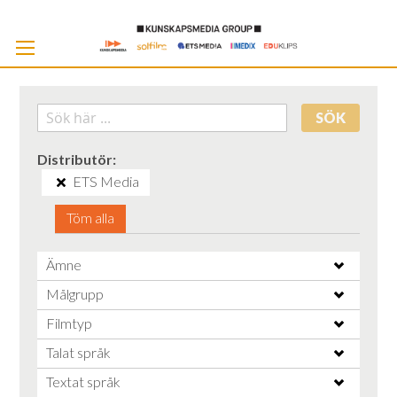
Skip
to
Cont
SÖK
Distributör
ETS Media
Töm alla
Ämne
Målgrupp
Filmtyp
Talat språk
Textat språk