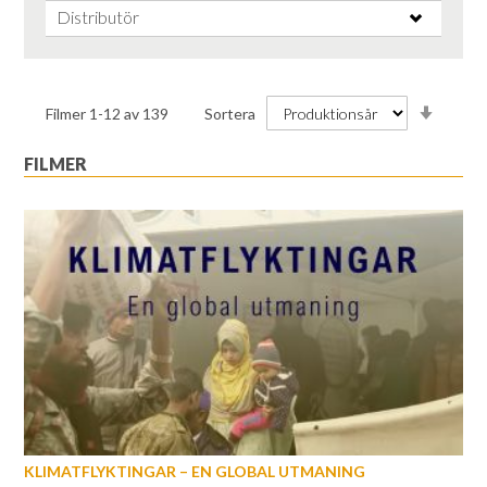
Distributör
Stiga
Filmer
1
-
12
av
139
Sortera
ordnin
FILMER
KLIMATFLYKTINGAR – EN GLOBAL UTMANING