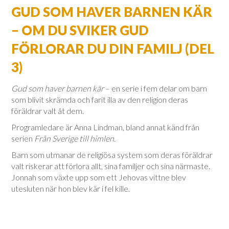
GUD SOM HAVER BARNEN KÄR
– OM DU SVIKER GUD
FÖRLORAR DU DIN FAMILJ (DEL
3)
Gud som haver barnen kär
– en serie i fem delar om barn
som blivit skrämda och farit illa av den religion deras
föräldrar valt åt dem.
Programledare är Anna Lindman, bland annat känd från
serien
Från Sverige till himlen
.
Barn som utmanar de religiösa system som deras föräldrar
valt riskerar att förlora allt, sina familjer och sina närmaste.
Jonnah som växte upp som ett Jehovas vittne blev
utesluten när hon blev kär i fel kille.