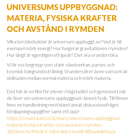
UNIVERSUMS UPPBYGGNAD:
MATERIA, FYSISKA KRAFTER
OCH AVSTÅND I RYMDEN
Vilka beståndsdelar är universum uppbyggt av? Vad är till
exempel mörk energi? Hur fungerar gravitationen i rymden?
Hur långt är egentligen ett ljusår? Det ska vi undersöka.
Vi lär oss begrepp som stark växelverkan, parsec och
kosmisk bakgrundsstrålning. Vi undersöker även vad som är
skillnaden mellan normal materia och mörk materia.
Det här är en film för elever i högstadiet och gymnasiet när
de läser om universums uppbyggnad i ämnet fysik. Till filmen
finns en handledning med bland annat diskussionsfrågor,
fördjupningsuppgifter samt ett quiz!
https://create.kahoot.it/share/universums-uppbyggnad-
materia-fysiska-krafter-och-avstand-i-rymden-
1855km/1e99e4c9-16f4-4eb1-be48-9f0aa44b9a2a