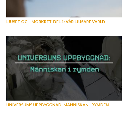
LJUSET OCH MÖRKRET, DEL 1: VÅR LJUSARE VÄRLD
UNIVERSUMS UPPBYGGNAD: MÄNNISKAN I RYMDEN