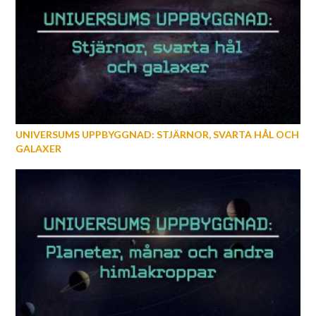
UNIVERSUMS UPPBYGGNAD: STJÄRNOR, SVARTA HÅL OCH
GALAXER