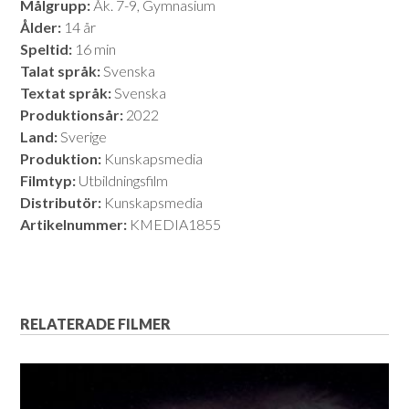
Målgrupp:
Åk. 7-9, Gymnasium
Ålder:
14 år
Speltid:
16 min
Talat språk:
Svenska
Textat språk:
Svenska
Produktionsår:
2022
Land:
Sverige
Produktion:
Kunskapsmedia
Filmtyp:
Utbildningsfilm
Distributör:
Kunskapsmedia
Artikelnummer:
KMEDIA1855
RELATERADE FILMER