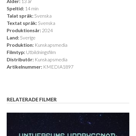
Ålder:
13 år
Speltid:
14 min
Talat språk:
Svenska
Textat språk:
Svenska
Produktionsår:
2024
Land:
Sverige
Produktion:
Kunskapsmedia
Filmtyp:
Utbildningsfilm
Distributör:
Kunskapsmedia
Artikelnummer:
KMEDIA1897
RELATERADE FILMER