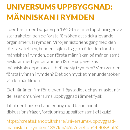
UNIVERSUMS UPPBYGGNAD:
MÄNNISKAN I RYMDEN
I den här filmen börjar vi på 1940-talet med uppfinningen av
startraketen och de första försöken att skicka levande
organismer ut i rymden. Vi följer historiens gång med den
första satelliten, hunden Lajkas tragiska öde, den första
människan i rymden, den första människan på månen samt
avslutar med rymdstationen ISS. Hur påverkas
människokroppen av att befinna sig i rymden? Vem var den
första kvinnan i rymden? Det och mycket mer undersöker
vi i den här filmen.
Det här är en film för elever i högstadiet och gymnasiet när
de läser om universums uppbyggnad i ämnet fysik.
Till filmen finns en handledning med bland annat
diskussionsfrågor, fördjupningsuppgifter samt ett quiz!
https://create.kahoot.it/share/universums-uppbyggnad-
manniskan-i-rymden-1897km/d6b7e7ef-bb44-4089-af60-