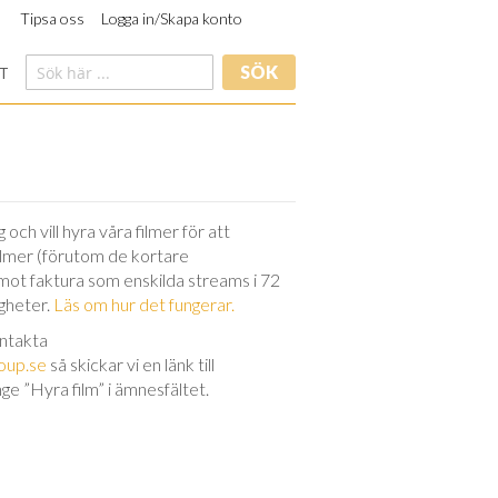
Tipsa oss
Logga in/Skapa konto
SÖK
T
och vill hyra våra filmer för att
filmer (förutom de kortare
 mot faktura som enskilda streams i 72
igheter.
Läs om hur det fungerar.
ontakta
oup.se
så skickar vi en länk till
nge ”Hyra film” i ämnesfältet.