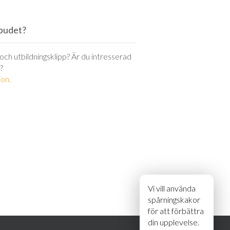
utbudet?
r och utbildningsklipp? Är du intresserad
?
on.
Vi vill använda
spårningskakor
för att förbättra
din upplevelse.