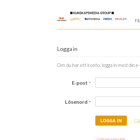
Skip
to
FI
Content
Logga in
Om du har ett konto, logga in med din e
E-post
Lösenord
LOGGA IN
Gl