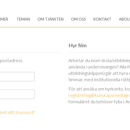
LMER
TEMAN
OM TJÄNSTEN
OM OSS
KONTAKT
ABOU
Hyr film
-postadress.
Arbetar du inom skola/utbildning 
använda i undervisningen? Alla 
utbildningsklippen) går att hyra
timmar, med institutionella rätt
För att ansöka om hyrkonto, k
registrering@kunskapsmediagr
formuläret du behöver fylla i. A
ömt ditt lösenord?