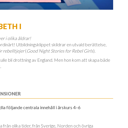
BETH I
r i olika åldrar!
rdinärt! Utbildningsklippet skildrar en utvald berättelse,
 rebelltjejer
(
Good Night Stories for Rebel Girls
).
skulle bli drottning av England. Men hon kom att skapa både
.
ENSIONER
a följande centrala innehåll i årskurs 4–6
 från olika tider, från Sverige, Norden och öv­ri­ga