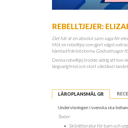
REBELLTJEJER: ELIZA
Det här är en absolut sann saga för eleve
Möt en rebelltjej som gjort något extrao
hämtad från böckerna
Godnattsagor för
Denna rebelltjej trodde aldrig att hon 
långvarig fred och stort välstånd i landet
REC
LÄROPLANSMÅL GR
Undervisningen i svenska ska behandl
Texter
Skönlitteratur för barn och unga