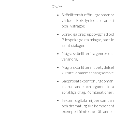
Texter
Skönlitteratur för ungdomar och
världen. Epik, lyrik och dramat
och livsfrågor.
Språkliga drag, uppbyggnad och
Bildspråk, gestaltningar, parall
samt dialoger.
Några skönlitterära genrer och hu
varandra.
Några skönlitterärt betydelsefu
kulturella sammanhang som verk
Sakprosatexter för ungdomar o
instruerande och argumenterand
språkliga drag. Kombinationer a
Texter i digitala miljöer samt a
och dramaturgiska komponenter
exempel i filmiskt berättande, 