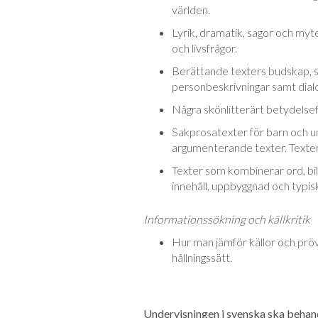
världen.
Lyrik, dramatik, sagor och myte
och livsfrågor.
Berättande texters budskap, spr
personbeskrivningar samt dial
Några skönlitterärt betydelse
Sakprosatexter för barn och u
argumenterande texter. Textern
Texter som kombinerar ord, bild 
innehåll, uppbyggnad och typis
Informationssökning och källkritik
Hur man jämför källor och prövar
hållningssätt.
Undervisningen i svenska ska behandl