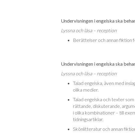
Undervisningen i engelska ska behand
Lyssna och läsa – reception
Berättelser och annan fiktion fö
Undervisningen i engelska ska behand
Lyssna och läsa – reception
Talad engelska, även med inslag 
olika medier.
Talad engelska och texter som 
rättande, diskuterande, argume
i olika kombinationer – till exe
tidningsartiklar.
Skönlitteratur och annan fiktion