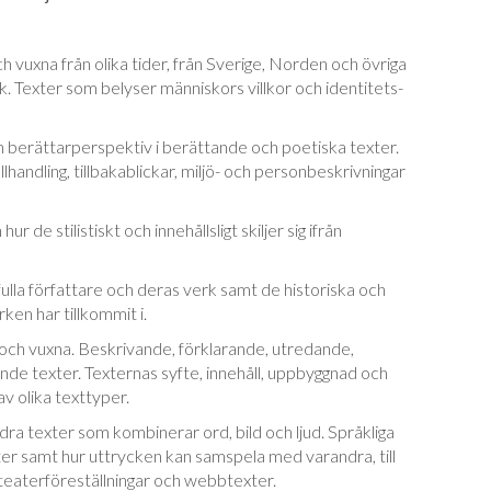
 vuxna från olika tider, från Sverige, Norden och övriga
ik. Texter som belyser männi­skors villkor och identitets-
 berättarperspektiv i berättande och poe­ti­ska texter.
ellhandling, tillbakablickar, miljö- och personbeskrivningar
r de stilistiskt och innehållsligt skiljer sig ifrån
lla författare och deras verk samt de hi­sto­ri­ska och
en har tillkommit i.
ch vuxna. Beskrivande, förklarande, utre­dan­de,
e texter. Texternas syfte, innehåll, upp­byggnad och
v olika texttyper.
ndra texter som kombinerar ord, bild och ljud. Språkliga
 samt hur uttrycken kan sam­spela med varandra, till
teater­före­ställ­ningar och webbtexter.