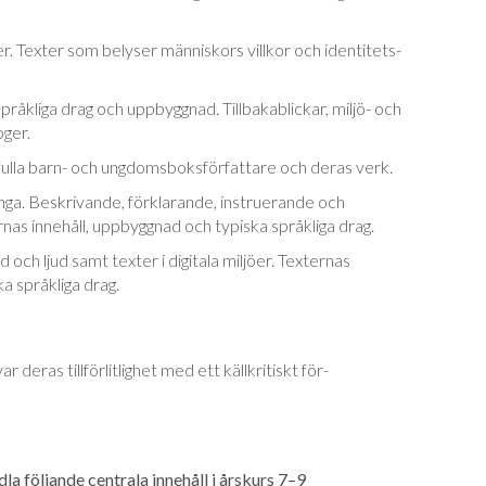
r. Texter som belyser männi­skors villkor och identitets-
åkliga drag och uppbyggnad. Till­baka­blickar, miljö- och
oger.
fulla barn- och ungdomsboksförfattare och deras verk.
nga. Beskrivande, förklarande, instruerande och
as innehåll, uppbyggnad och typiska språk­liga drag.
och ljud samt texter i digitala miljöer. Tex­ter­nas
ka språkliga drag.
 deras tillförlitlighet med ett källkritiskt för­
a följande centrala innehåll i årskurs 7–9