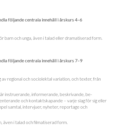
la följande centrala innehåll i årskurs 4–6
r barn och unga, även i talad eller drama­tise­rad form.
la följande centrala innehåll i årskurs 7–9
av regional och sociolektal variation, och tex­ter, från
är instruerande, informerande, beskrivande, be­
nterande och kontaktskapande – varje slag för sig eller
mpel samtal, intervjuer, ny­he­ter, reportage och
, även i talad och filmatiserad form.