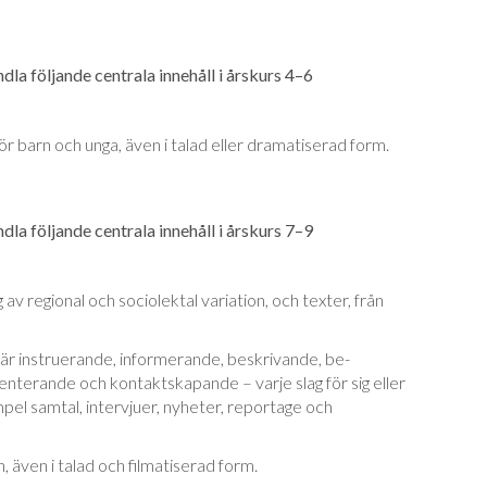
la följande centrala innehåll i årskurs 4–6
r barn och unga, även i talad eller drama­tise­rad form.
la följande centrala innehåll i årskurs 7–9
av regional och sociolektal variation, och tex­ter, från
är instruerande, informerande, beskrivande, be­
nterande och kontaktskapande – varje slag för sig eller
mpel samtal, intervjuer, ny­he­ter, reportage och
, även i talad och filmatiserad form.