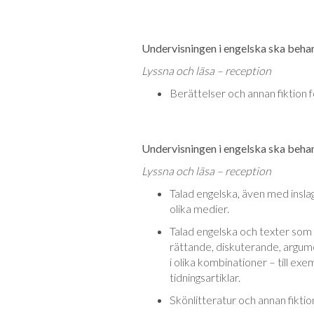
Undervisningen i engelska ska behand
Lyssna och läsa – reception
Berättelser och annan fiktion fö
Undervisningen i engelska ska behand
Lyssna och läsa – reception
Talad engelska, även med inslag 
olika medier.
Talad engelska och texter som 
rättande, diskuterande, argume
i olika kombinationer – till exe
tidningsartiklar.
Skönlitteratur och annan fiktion