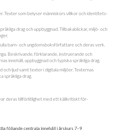
r. Texter som belyser männi­skors villkor och identitets-
åkliga drag och uppbyggnad. Till­baka­blickar, miljö- och
oger.
fulla barn- och ungdomsboksförfattare och deras verk.
nga. Beskrivande, förklarande, instruerande och
as innehåll, uppbyggnad och typiska språk­liga drag.
och ljud samt texter i digitala miljöer. Tex­ter­nas
ka språkliga drag.
 deras tillförlitlighet med ett källkritiskt för­
a följande centrala innehåll i årskurs 7–9