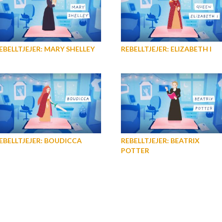
EBELLTJEJER: MARY SHELLEY
REBELLTJEJER: ELIZABETH I
EBELLTJEJER: BOUDICCA
REBELLTJEJER: BEATRIX
POTTER