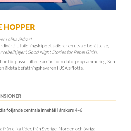
CE HOPPER
r i olika åldrar!
rdinärt! Utbildningsklippet skildrar en utvald berättelse,
 rebelltjejer
(
Good Night Stories for Rebel Girls
).
tion för pussel till en karriär inom datorprogrammering. Sen
en äldsta befattningshavaren i USA:s flotta.
ENSIONER
a följande centrala innehåll i årskurs 4–6
 från olika tider, från Sverige, Norden och öv­ri­ga