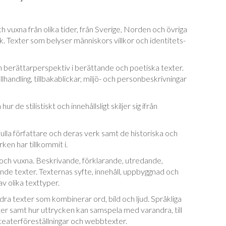
 vuxna från olika tider, från Sverige, Norden och övriga
ik. Texter som belyser männi­skors villkor och identitets-
 berättarperspektiv i berättande och poe­ti­ska texter.
ellhandling, tillbakablickar, miljö- och personbeskrivningar
r de stilistiskt och innehållsligt skiljer sig ifrån
lla författare och deras verk samt de hi­sto­ri­ska och
en har tillkommit i.
ch vuxna. Beskrivande, förklarande, utre­dan­de,
e texter. Texternas syfte, innehåll, upp­byggnad och
v olika texttyper.
ndra texter som kombinerar ord, bild och ljud. Språkliga
 samt hur uttrycken kan sam­spela med varandra, till
teater­före­ställ­ningar och webbtexter.