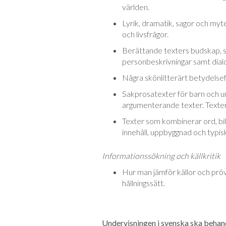
världen.
Lyrik, dramatik, sagor och myte
och livsfrågor.
Berättande texters budskap, spr
personbeskrivningar samt dial
Några skönlitterärt betydelse
Sakprosatexter för barn och u
argumenterande texter. Textern
Texter som kombinerar ord, bild 
innehåll, uppbyggnad och typis
Informationssökning och källkritik
Hur man jämför källor och prövar
hållningssätt.
Undervisningen i svenska ska behandl