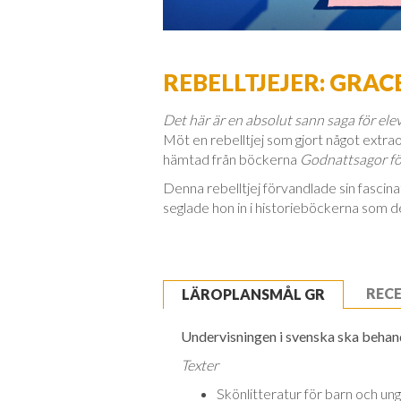
REBELLTJEJER: GRA
Det här är en absolut sann saga för eleve
Möt en rebelltjej som gjort något extrao
hämtad från böckerna
Godnattsagor för
Denna rebelltjej förvandlade sin fascina
seglade hon in i historieböckerna som d
REC
LÄROPLANSMÅL GR
Undervisningen i svenska ska behandl
Texter
Skönlitteratur för barn och unga