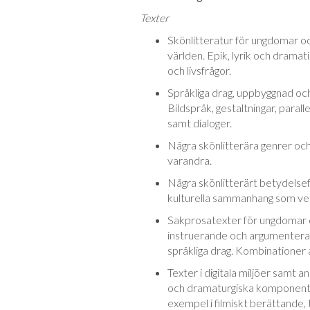
Texter
Skönlitteratur för ungdomar och
världen. Epik, lyrik och dramat
och livsfrågor.
Språkliga drag, uppbyggnad och
Bildspråk, gestaltningar, parall
samt dialoger.
Några skönlitterära genrer och hu
varandra.
Några skönlitterärt betydelsefu
kulturella sammanhang som verk
Sakprosatexter för ungdomar o
instruerande och argumenterand
språkliga drag. Kombinationer a
Texter i digitala miljöer samt a
och dramaturgiska komponenter
exempel i filmiskt berättande, 