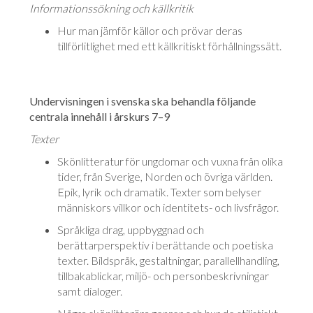
Informationssökning och källkritik
Hur man jämför källor och prövar deras
tillförlitlighet med ett källkritiskt för­hållningssätt.
Undervisningen i svenska ska behandla följande
centrala innehåll i årskurs 7–9
Texter
Skönlitteratur för ungdomar och vuxna från olika
tider, från Sverige, Norden och övriga världen.
Epik, lyrik och dramatik. Texter som belyser
männi­skors villkor och identitets- och livsfrågor.
Språkliga drag, uppbyggnad och
berättarperspektiv i berättande och poe­ti­ska
texter. Bildspråk, gestaltningar, parallellhandling,
tillbakablickar, miljö- och personbeskrivningar
samt dialoger.