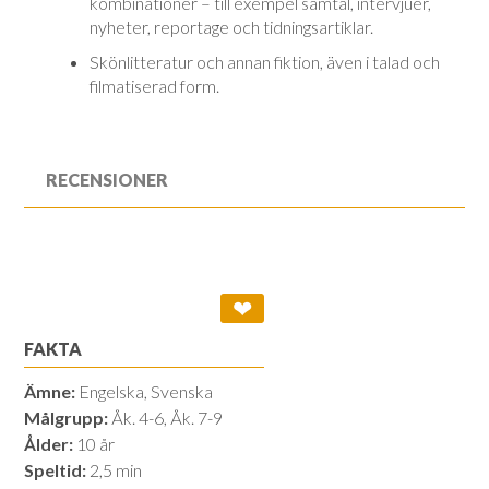
kombinationer – till exempel samtal, intervjuer,
ny­he­ter, reportage och tidningsartiklar.
Skönlitteratur och annan fiktion, även i talad och
filmatiserad form.
RECENSIONER
❤
FAKTA
Ämne:
Engelska, Svenska
Målgrupp:
Åk. 4-6, Åk. 7-9
Ålder:
10 år
Speltid:
2,5 min