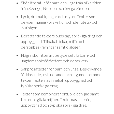
Skönlitteratur för barn och unga från olika tider,
från Sverige, Norden och öv­ri­ga världen.
Lyrik, dramatik, sagor och myter. Texter som
belyser männi­skors villkor och identitets- och
livsfrågor.
Berättande texters budskap, språkliga drag och
uppbyggnad. Till­baka­blickar, miljö- och
personbeskrivningar samt dialoger.
Några skönlitterärt betydelsefulla barn- och
ungdomsboksförfattare och deras verk.
Sakprosatexter för barn och unga. Beskrivande,
förklarande, instruerande och argumenterande
texter. Texternas innehåll, uppbyggnad och
typiska språk­liga drag.
Texter som kombinerar ord, bild och ljud samt
texter i digitala miljöer. Tex­ter­nas innehåll,
uppbyggnad och typiska språkliga drag.