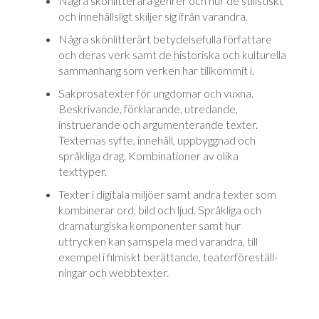
Några skönlitterära genrer och hur de stilistiskt
och innehållsligt skiljer sig ifrån varandra.
Några skönlitterärt betydelsefulla författare
och deras verk samt de hi­sto­ri­ska och kulturella
sammanhang som verken har tillkommit i.
Sakprosatexter för ungdomar och vuxna.
Beskrivande, förklarande, utre­dan­de,
instruerande och argumenterande texter.
Texternas syfte, innehåll, upp­byggnad och
språkliga drag. Kombinationer av olika
texttyper.
Texter i digitala miljöer samt andra texter som
kombinerar ord, bild och ljud. Språkliga och
dramaturgiska komponenter samt hur
uttrycken kan sam­spela med varandra, till
exempel i filmiskt berättande, teater­före­ställ­
ningar och webbtexter.