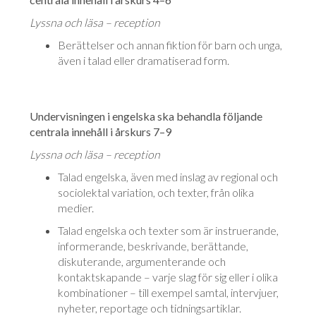
Lyssna och läsa – reception
Berättelser och annan fiktion för barn och unga,
även i talad eller drama­tise­rad form.
Undervisningen i engelska ska behandla följande
centrala innehåll i årskurs 7–9
Lyssna och läsa – reception
Talad engelska, även med inslag av regional och
sociolektal variation, och tex­ter, från olika
medier.
Talad engelska och texter som är instruerande,
informerande, beskrivande, be­rättande,
diskuterande, argumenterande och
kontaktskapande – varje slag för sig eller i olika
kombinationer – till exempel samtal, intervjuer,
ny­he­ter, reportage och tidningsartiklar.