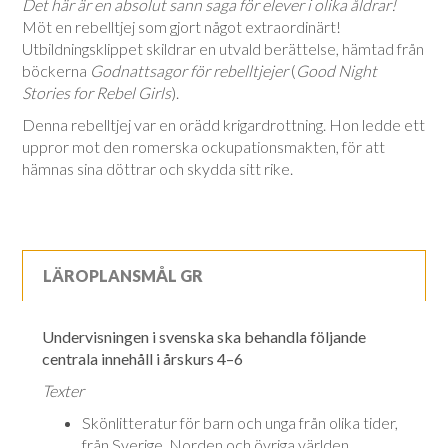
Det här är en absolut sann saga för elever i olika åldrar!
Möt en rebelltjej som gjort något extraordinärt!
Utbildningsklippet skildrar en utvald berättelse, hämtad från
böckerna
Godnattsagor för rebelltjejer
(
Good Night
Stories for Rebel Girls
).
Denna rebelltjej var en orädd krigardrottning. Hon ledde ett
uppror mot den romerska ockupationsmakten, för att
hämnas sina döttrar och skydda sitt rike.
LÄROPLANSMÅL GR
Undervisningen i svenska ska behandla följande
centrala innehåll i årskurs 4–6
Texter
Skönlitteratur för barn och unga från olika tider,
från Sverige, Norden och öv­ri­ga världen.