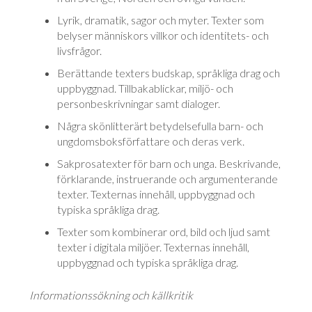
Lyrik, dramatik, sagor och myter. Texter som
belyser männi­skors villkor och identitets- och
livsfrågor.
Berättande texters budskap, språkliga drag och
uppbyggnad. Till­baka­blickar, miljö- och
personbeskrivningar samt dialoger.
Några skönlitterärt betydelsefulla barn- och
ungdomsboksförfattare och deras verk.
Sakprosatexter för barn och unga. Beskrivande,
förklarande, instruerande och argumenterande
texter. Texternas innehåll, uppbyggnad och
typiska språk­liga drag.
Texter som kombinerar ord, bild och ljud samt
texter i digitala miljöer. Tex­ter­nas innehåll,
uppbyggnad och typiska språkliga drag.
Informationssökning och källkritik