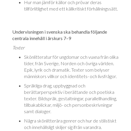
Hur man jämför källor och prövar deras
tillförlitlighet med ett källkritiskt för­hållningssätt.
Undervisningen i svenska ska behandla följande
centrala innehåll i årskurs 7–9
Texter
Skönlitteratur för ungdomar och vuxna från olika
tider, från Sverige, Norden och övriga världen.
Epik, lyrik och dramatik. Texter som belyser
männi­skors villkor och identitets- och livsfrågor.
Språkliga drag, uppbyggnad och
berättarperspektiv i berättande och poe­ti­ska
texter. Bildspråk, gestaltningar, parallellhandling,
tillbakablickar, miljö- och personbeskrivningar
samt dialoger.
Några skönlitterära genrer och hur de stilistiskt
och innehållsligt skiljer sig ifrån varandra.