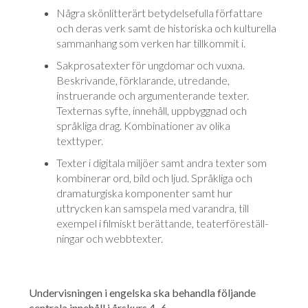
Några skönlitterärt betydelsefulla författare
och deras verk samt de hi­sto­ri­ska och kulturella
sammanhang som verken har tillkommit i.
Sakprosatexter för ungdomar och vuxna.
Beskrivande, förklarande, utre­dan­de,
instruerande och argumenterande texter.
Texternas syfte, innehåll, upp­byggnad och
språkliga drag. Kombinationer av olika
texttyper.
Texter i digitala miljöer samt andra texter som
kombinerar ord, bild och ljud. Språkliga och
dramaturgiska komponenter samt hur
uttrycken kan sam­spela med varandra, till
exempel i filmiskt berättande, teater­före­ställ­
ningar och webbtexter.
Undervisningen i engelska ska behandla följande
centrala innehåll i årskurs 4–6