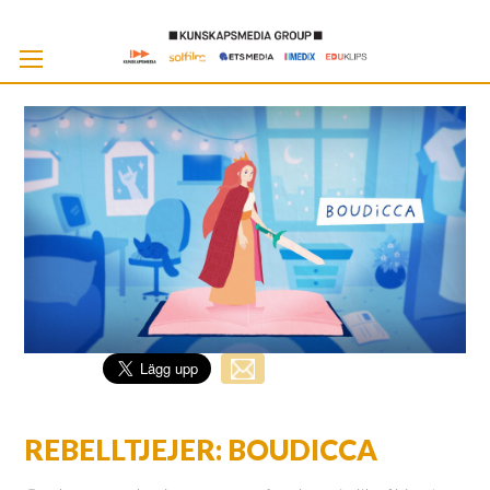
Skip
to
Cont
REBELLTJEJER: BOUDICCA