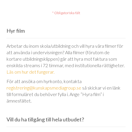
Hyr film
Arbetar du inom skola/utbildning och vill hyra våra filmer för
att använda i undervisningen? Alla filmer (förutom de
kortare utbildningsklippen) går att hyra mot faktura som
enskilda streams i 72 timmar, med institutionella rättigheter.
Läs om hur det fungerar.
För att ansöka om hyrkonto, kontakta
registrering@kunskapsmediagroup.se
så skickar vi en länk
till formuläret du behöver fylla i. Ange ”Hyra film” i
ämnesfältet.
Vill du ha tillgång till hela utbudet?