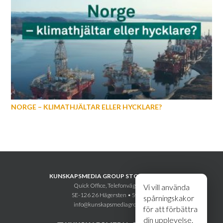
NORGE – KLIMATHJÄLTAR ELLER HYCKLARE?
KUNSKAPSMEDIA GROUP STOCKHOLM AB
Quick Office, Telefonvägen 30
Vi vill använda
SE-126 26 Hägersten • Sweden
spårningskakor
info@kunskapsmediagroup.se
för att förbättra
din upplevelse.