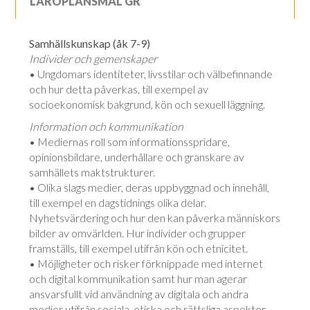
LÄROPLANSMÅL GR
Samhällskunskap (åk 7-9)
Individer och gemenskaper
• Ungdomars identiteter, livsstilar och välbefinnande
och hur detta påverkas, till exempel av
socioekonomisk bakgrund, kön och sexuell läggning.
Information och kommunikation
• Mediernas roll som informationsspridare,
opinionsbildare, underhållare och granskare av
samhällets maktstrukturer.
• Olika slags medier, deras uppbyggnad och innehåll,
till exempel en dagstidnings olika delar.
Nyhetsvärdering och hur den kan påverka människors
bilder av omvärlden. Hur individer och grupper
framställs, till exempel utifrån kön och etnicitet.
• Möjligheter och risker förknippade med internet
och digital kommunikation samt hur man agerar
ansvarsfullt vid användning av digitala och andra
medier utifrån sociala, etiska och rättsliga aspekter.