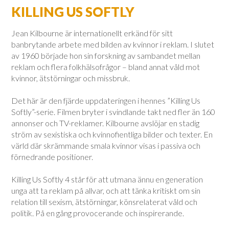
KILLING US SOFTLY
Jean Kilbourne är internationellt erkänd för sitt
banbrytande arbete med bilden av kvinnor i reklam. I slutet
av 1960 började hon sin forskning av sambandet mellan
reklam och flera folkhälsofrågor – bland annat våld mot
kvinnor, ätstörningar och missbruk.
Det här är den fjärde uppdateringen i hennes ”Killing Us
Softly”-serie. Filmen bryter i svindlande takt ned fler än 160
annonser och TV-reklamer. Kilbourne avslöjar en stadig
ström av sexistiska och kvinnofientliga bilder och texter. En
värld där skrämmande smala kvinnor visas i passiva och
förnedrande positioner.
Killing Us Softly 4 står för att utmana ännu en generation
unga att ta reklam på allvar, och att tänka kritiskt om sin
relation till sexism, ätstörningar, könsrelaterat våld och
politik. På en gång provocerande och inspirerande.