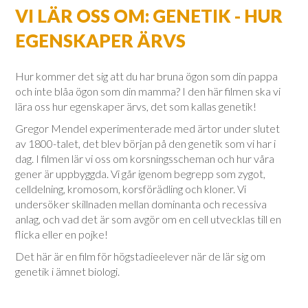
VI LÄR OSS OM: GENETIK - HUR
EGENSKAPER ÄRVS
Hur kommer det sig att du har bruna ögon som din pappa
och inte blåa ögon som din mamma? I den här filmen ska vi
lära oss hur egenskaper ärvs, det som kallas genetik!
Gregor Mendel experimenterade med ärtor under slutet
av 1800-talet, det blev början på den genetik som vi har i
dag. I filmen lär vi oss om korsningsscheman och hur våra
gener är uppbyggda. Vi går igenom begrepp som zygot,
celldelning, kromosom, korsförädling och kloner. Vi
undersöker skillnaden mellan dominanta och recessiva
anlag, och vad det är som avgör om en cell utvecklas till en
flicka eller en pojke!
Det här är en film för högstadieelever när de lär sig om
genetik i ämnet biologi.