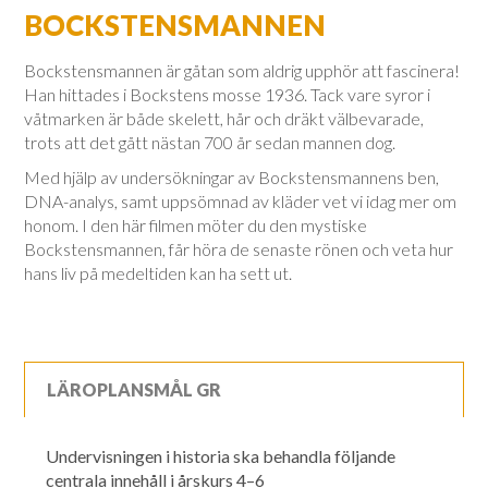
BOCKSTENSMANNEN
Bockstensmannen är gåtan som aldrig upphör att fascinera!
Han hittades i Bockstens mosse 1936. Tack vare syror i
våtmarken är både skelett, hår och dräkt välbevarade,
trots att det gått nästan 700 år sedan mannen dog.
Med hjälp av undersökningar av Bockstensmannens ben,
DNA-analys, samt uppsömnad av kläder vet vi idag mer om
honom. I den här filmen möter du den mystiske
Bockstensmannen, får höra de senaste rönen och veta hur
hans liv på medeltiden kan ha sett ut.
LÄROPLANSMÅL GR
Undervisningen i historia ska behandla följande
centrala innehåll i årskurs 4–6