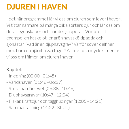
DJUREN I HAVEN
I det här programmet lär vi oss om djuren som lever i haven.
Vi tittar närmare på många olika sorters djur och lär oss om
deras egenskaper och hur de grupperas. Vi möter till
exempel en kaskelot, en grön havssköldpadda och
sjöhästar! Vad är en djuphavsgrav? Varför sover delfinen
med bara en hjärnhalva i taget? Allt det och mycket mer lär
vi oss om i filmen om djuren i haven.
Kapitel
:
- Inledning (00:00 - 01:45)
- Världshaven (01:46 - 06:37)
- Stora barriärrevet (06:38 - 10:46)
- Djuphavsgravar (10:47 - 12:04)
- Fiskar, kräftdjur och tagghudingar (12:05 - 14:21)
- Sammanfattning (14:22 - SLUT)