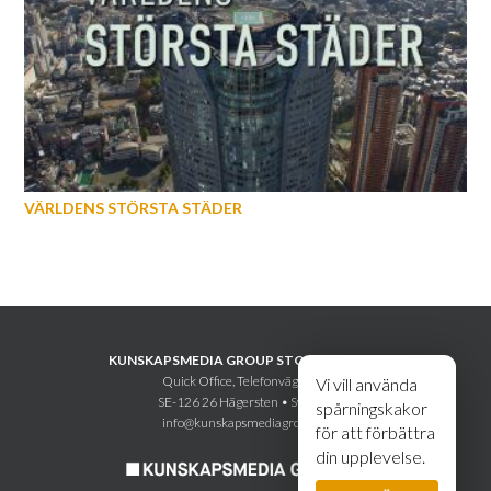
VÄRLDENS STÖRSTA STÄDER
KUNSKAPSMEDIA GROUP STOCKHOLM AB
Quick Office, Telefonvägen 30
Vi vill använda
SE-126 26 Hägersten • Sweden
spårningskakor
info@kunskapsmediagroup.se
för att förbättra
din upplevelse.