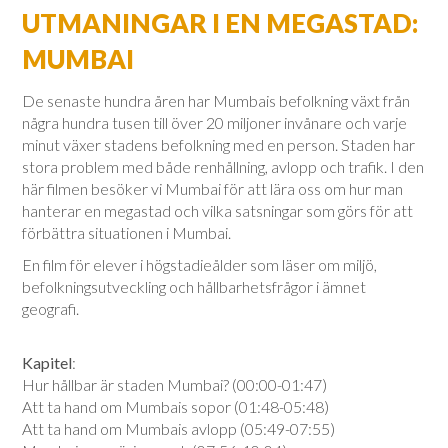
UTMANINGAR I EN MEGASTAD:
MUMBAI
De senaste hundra åren har Mumbais befolkning växt från
några hundra tusen till över 20 miljoner invånare och varje
minut växer stadens befolkning med en person. Staden har
stora problem med både renhållning, avlopp och trafik. I den
här filmen besöker vi Mumbai för att lära oss om hur man
hanterar en megastad och vilka satsningar som görs för att
förbättra situationen i Mumbai.
En film för elever i högstadieålder som läser om miljö,
befolkningsutveckling och hållbarhetsfrågor i ämnet
geografi.
Kapitel
:
Hur hållbar är staden Mumbai? (00:00-01:47)
Att ta hand om Mumbais sopor (01:48-05:48)
Att ta hand om Mumbais avlopp (05:49-07:55)