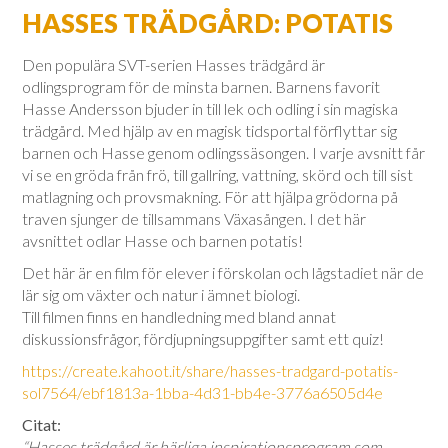
HASSES TRÄDGÅRD: POTATIS
Den populära SVT-serien Hasses trädgård är
odlingsprogram för de minsta barnen. Barnens favorit
Hasse Andersson bjuder in till lek och odling i sin magiska
trädgård. Med hjälp av en magisk tidsportal förflyttar sig
barnen och Hasse genom odlingssäsongen. I varje avsnitt får
vi se en gröda från frö, till gallring, vattning, skörd och till sist
matlagning och provsmakning. För att hjälpa grödorna på
traven sjunger de tillsammans Växasången. I det här
avsnittet odlar Hasse och barnen potatis!
Det här är en film för elever i förskolan och lågstadiet när de
lär sig om växter och natur i ämnet biologi.
Till filmen finns en handledning med bland annat
diskussionsfrågor, fördjupningsuppgifter samt ett quiz!
https://create.kahoot.it/share/hasses-tradgard-potatis-
sol7564/ebf1813a-1bba-4d31-bb4e-3776a6505d4e
Citat:
“Hasses trädgård är härliga inspirationsprogram som