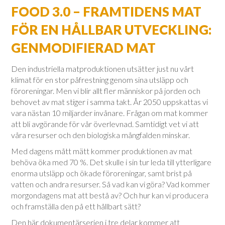
FOOD 3.0 – FRAMTIDENS MAT
FÖR EN HÅLLBAR UTVECKLING:
GENMODIFIERAD MAT
Den industriella matproduktionen utsätter just nu vårt
klimat för en stor påfrestning genom sina utsläpp och
föroreningar. Men vi blir allt fler människor på jorden och
behovet av mat stiger i samma takt. År 2050 uppskattas vi
vara nästan 10 miljarder invånare. Frågan om mat kommer
att bli avgörande för vår överlevnad. Samtidigt vet vi att
våra resurser och den biologiska mångfalden minskar.
Med dagens mått mätt kommer produktionen av mat
behöva öka med 70 %. Det skulle i sin tur leda till ytterligare
enorma utsläpp och ökade föroreningar, samt brist på
vatten och andra resurser. Så vad kan vi göra? Vad kommer
morgondagens mat att bestå av? Och hur kan vi producera
och framställa den på ett hållbart sätt?
Den här dokumentärserien i tre delar kommer att