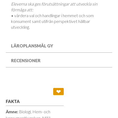
Eleverna ska ges förutsättningar att utveckla sin
förmåga att:
• värdera val och handlingar i hemmet och som
konsument samt utifrån perspektivet hållbar
utveckling.
LÄROPLANSMÅL GY
RECENSIONER
❤
FAKTA
Ämne:
Biologi, Hem- och
konsumentkunskap, Miljö