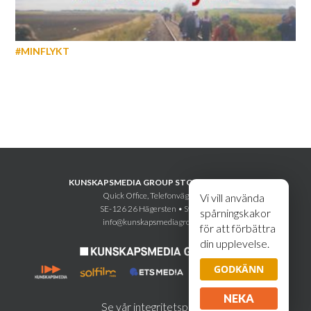
#MINFLYKT
KUNSKAPSMEDIA GROUP STOCKHOLM AB
Quick Office, Telefonvägen 30
Vi vill använda
SE-126 26 Hägersten • Sweden
spårningskakor
info@kunskapsmediagroup.se
för att förbättra
din upplevelse.
GODKÄNN
NEKA
Se vår integritetspolicy