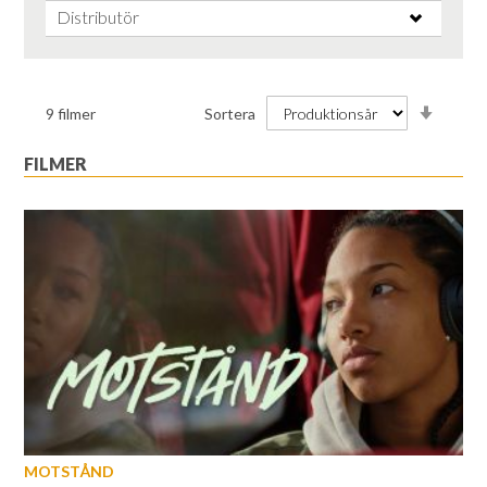
Distributör
Stiga
9
filmer
Sortera
ordnin
FILMER
MOTSTÅND