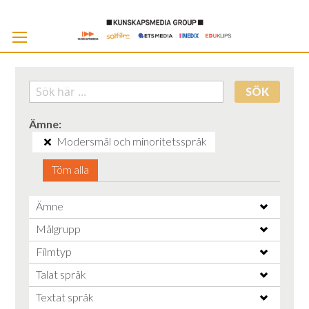
Skip
to
Cont
SÖK
Ämne
Modersmål och minoritetsspråk
Töm alla
Ämne
Målgrupp
Filmtyp
Talat språk
Textat språk