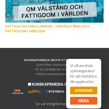
FATTIGA OCH RIKA LÄNDER – OM VÄLSTÅND OCH
FATTIGDOM I VÄRLDEN
KUNSKAPSMEDIA GROUP STOCKHOLM AB
Quick Office, Telefonvägen 30
Vi vill använda
SE-126 26 Hägersten • Sweden
spårningskakor
info@kunskapsmediagroup.se
för att förbättra
din upplevelse.
GODKÄNN
NEKA
Se vår integritetspolicy