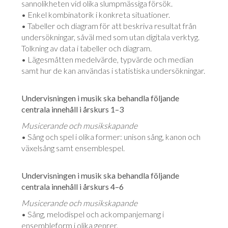
sannolikheten vid olika slumpmässiga försök.
• Enkel kombinatorik i konkreta situationer.
• Tabeller och diagram för att beskriva resultat från
undersökningar, såväl med som utan digitala verktyg.
Tolkning av data i tabeller och diagram.
• Lägesmåtten medelvärde, typvärde och median
samt hur de kan användas i statistiska undersökningar.
Undervisningen i musik ska behandla följande
centrala innehåll i årskurs 1–3
Musicerande och musikskapande
• Sång och spel i olika former: unison sång, kanon och
växelsång samt ensemblespel.
Undervisningen i musik ska behandla följande
centrala innehåll i årskurs 4–6
Musicerande och musikskapande
• Sång, melodispel och ackompanjemang i
ensembleform i olika genrer.