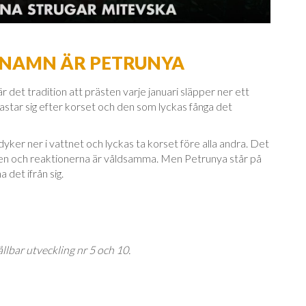
S NAMN ÄR PETRUNYA
r det tradition att prästen varje januari släpper ner ett
kastar sig efter korset och den som lyckas fånga det
dyker ner i vattnet och lyckas ta korset före alla andra. Det
 leken och reaktionerna är våldsamma. Men Petrunya står på
 det ifrån sig.
llbar utveckling nr 5 och 10.