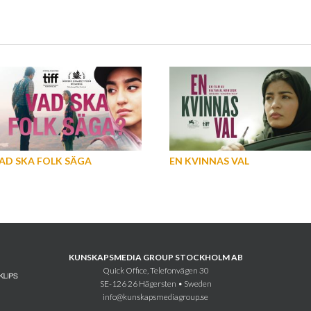
AD SKA FOLK SÄGA
EN KVINNAS VAL
KUNSKAPSMEDIA GROUP STOCKHOLM AB
Quick Office, Telefonvägen 30
SE-126 26 Hägersten • Sweden
info@kunskapsmediagroup.se