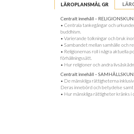
LÄR
LÄROPLANSMÅL GR
Centralt innehåll – RELIGIONSKU
• Centrala tankegångar och urkunder 
buddhism.
• Varierande tolkningar och bruk ino
• Sambandet mellan samhälle och religi
• Religionernas roll i några aktuella p
förhållningssätt.
• Hur religioner och andra livsåskådn
Centralt innehåll – SAMHÄLLSKU
• De mänskliga rättigheterna inklusi
Deras innebörd och betydelse samt d
• Hur mänskliga rättigheter kränks i o