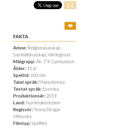
❤
FAKTA
Ämne:
Religionskunskap,
Samhällskunskap, Värdegrund
Målgrupp:
Åk. 7-9, Gymnasium
Ålder:
15 år
Speltid:
100 min
Talat språk:
Makedonska
Textat språk:
Svenska
Produktionsår:
2019
Land:
Nordmakedonien
Regissör:
Teona Strugar
Mitevska
Filmtyp:
Spelfilm