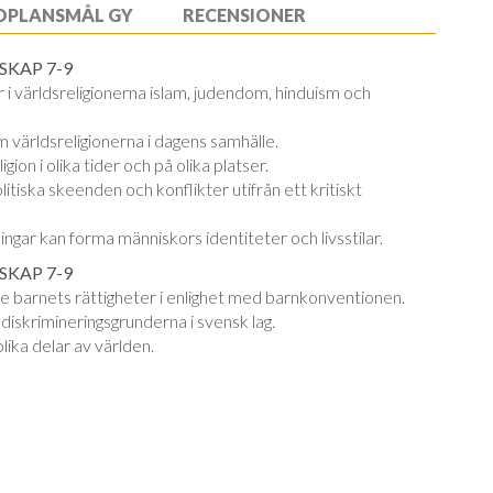
OPLANSMÅL GY
RECENSIONER
NSKAP 7-9
i världsreligionerna islam, judendom, hinduism och
m världsreligionerna i dagens samhälle.
on i olika tider och på olika platser.
olitiska skeenden och konflikter utifrån ett kritiskt
ingar kan forma människors identiteter och livsstilar.
NSKAP 7-9
ve barnets rättigheter i enlighet med barnkonventionen.
iskrimineringsgrunderna i svensk lag.
lika delar av världen.