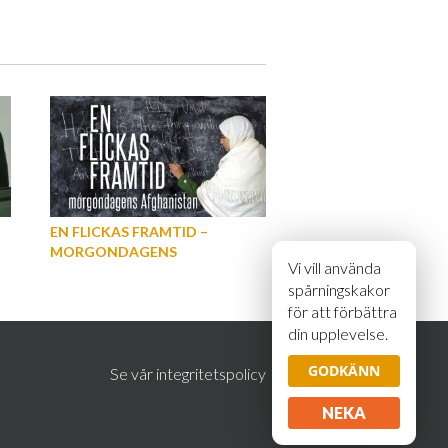
EN FLICKAS FRAMTID –
MORGONDAGENS
Vi vill använda
AFGHANISTAN
spårningskakor
för att förbättra
din upplevelse.
GODKÄNN
Se vår integritetspolicy
NEKA