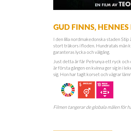
GUD FINNS, HENNE
I den lilla nordmakedonska staden Stip ä
stort träkors i floden. Hundratals män 
garanteras lycka och välgång.
Just detta år får Petrunya ett ryck och 
är första gången en kvinna ger sig in i
sig. Hon har tagit korset och vägrar lämna
Filmen tangerar de globala målen för hå