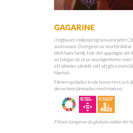
GAGARINE
I höghuset i miljonprogramsområdet Cité
austronaut. Övergiven av sina föräldr
blivit hans familj. När det uppdagas att
en tvingas de ut ur sina lägenheter men 
ett alldeles särskilt sätt att göra mots
häpnad.
Filmen spelades in när husen revs och 
deras hem jämnades med marken.
Filmen tangerar de globala målen för hå