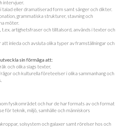
h intervjuer.
i talad eller dramatiserad form samt sånger och dikter.
tonation, grammatiska strukturer, stavning och
rna möter.
 t.ex. artighetsfraser och tilltalsord, används i texter och
 att inleda och avsluta olika typer av framställningar och
 utveckla sin förmåga att:
råk och olika slags texter,
lsfrågor och kulturella företeelser i olika sammanhang och
.
inom fysikområdet och hur de har formats av och format
e för teknik, miljö, samhälle och människors
roppar, solsystem och galaxer samt rörelser hos och