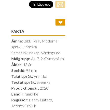
❤
FAKTA
Ämne:
Bild, Fysik, Moderna
språk - Franska,
Samhällskunskap, Värdegrund
Målgrupp:
Åk. 7-9, Gymnasium
Ålder:
13 år
Speltid:
95 min
Talat språk:
Franska
Textat språk:
Svenska
Produktionsår:
2020
Land:
Frankrike
Regissör:
Fanny Liatard,
Jérémy Trouilh