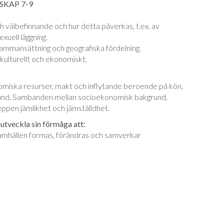
NSKAP 7-9
ch välbefinnande och hur detta påverkas, t.ex. av
uell läggning.
 sammansättning och geografiska fördelning.
 kulturellt och ekonomiskt.
omiska resurser, makt och inflytande beroende på kön,
rund. Sambanden mellan socioekonomisk bakgrund,
eppen jämlikhet och jämställdhet.
 utveckla sin förmåga att:
 samhällen formas, förändras och samverkar