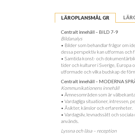
LÄR
LÄROPLANSMÅL GR
Centralt innehåll – BILD 7-9
Bildanalys
• Bilder som behandlar frågor om iden
dessa perspektiv kan utformas och f
• Samtida konst- och dokumentärbild
tider och kulturer i Sverige, Europa 
utformade och vilka budskap de för
Centralt innehåll – MODERNA SP
Kommunikationens innehåll
• Ämnesområden som är välbekanta 
• Vardagliga situationer, intressen, p
• Åsikter, känslor och erfarenheter.
• Vardagsliv, levnadssätt och social
används.
Lyssna och läsa – reception