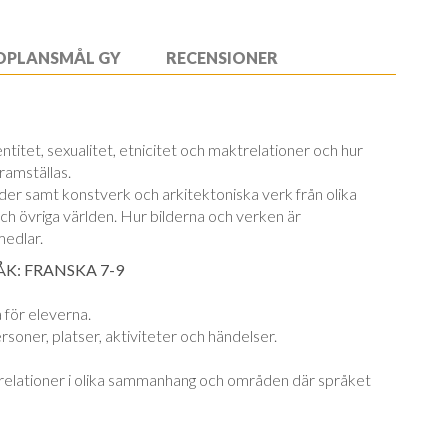
OPLANSMÅL GY
RECENSIONER
titet, sexualitet, etnicitet och maktrelationer och hur
ramställas.
er samt konstverk och arkitektoniska verk från olika
och övriga världen. Hur bilderna och verken är
medlar.
RÅK: FRANSKA 7-9
för eleverna.
ersoner, platser, aktiviteter och händelser.
a relationer i olika sammanhang och områden där språket