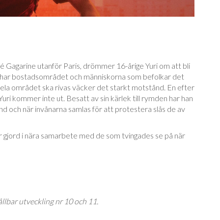
 Gagarine utanför Paris, drömmer 16-årige Yuri om att bli
ar har bostadsområdet och människorna som befolkar det
 hela området ska rivas väcker det starkt motstånd. En efter
Yuri kommer inte ut. Besatt av sin kärlek till rymden har han
tånd och när invånarna samlas för att protestera slås de av
är gjord i nära samarbete med de som tvingades se på när
llbar utveckling nr 10 och 11.