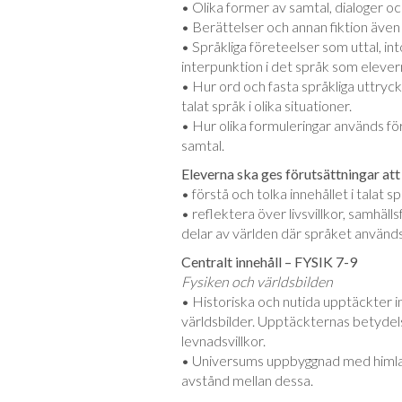
• Olika former av samtal, dialoger oc
• Berättelser och annan fiktion även 
• Språkliga företeelser som uttal, in
interpunktion i det språk som eleve
• Hur ord och fasta språkliga uttryck,
talat språk i olika situationer.
• Hur olika formuleringar används för
samtal.
Eleverna ska ges förutsättningar att
• förstå och tolka innehållet i talat sp
• reflektera över livsvillkor, samhäl
delar av världen där språket används
Centralt innehåll – FYSIK 7-9
Fysiken och världsbilden
• Historiska och nutida upptäckter 
världsbilder. Upptäckternas betydels
levnadsvillkor.
• Universums uppbyggnad med himlak
avstånd mellan dessa.