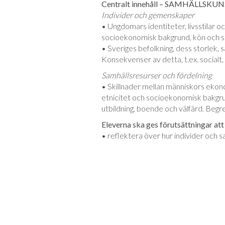
Centralt innehåll – SAMHÄLLSKU
Individer och gemenskaper
• Ungdomars identiteter, livsstilar o
socioekonomisk bakgrund, kön och sex
• Sveriges befolkning, dess storlek,
Konsekvenser av detta, t.ex. socialt,
Samhällsresurser och fördelning
• Skillnader mellan människors ekon
etnicitet och socioekonomisk bakg
utbildning, boende och välfärd. Begr
Eleverna ska ges förutsättningar att
• reflektera över hur individer och