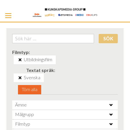
Skip
to
Cont
SÖK
Filmtyp
Utbildningsfilm
Textat språk
Svenska
Töm alla
Ämne
Målgrupp
Filmtyp