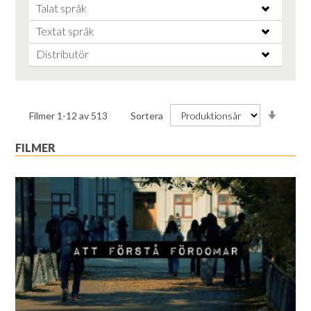
Talat språk
Textat språk
Distributör
Stiga
Filmer
1
-
12
av
513
Sortera
ordnin
FILMER