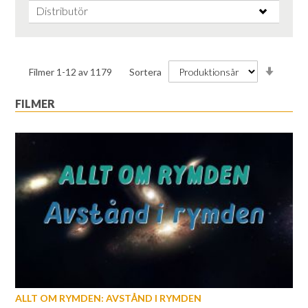
Distributör
Stiga
Filmer
1
-
12
av
1179
Sortera
ordnin
FILMER
ALLT OM RYMDEN: AVSTÅND I RYMDEN