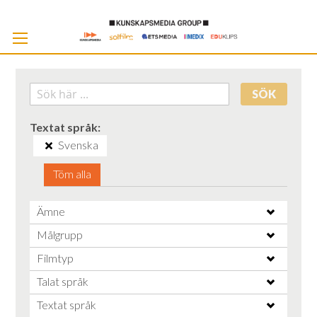
Skip
to
Cont
SÖK
Textat språk
Svenska
Töm alla
Ämne
Målgrupp
Filmtyp
Talat språk
Textat språk