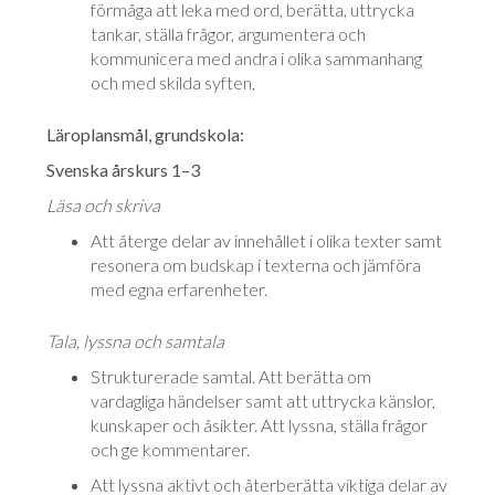
förmåga att leka med ord, berätta, uttrycka
tankar, ställa frågor, argumentera och
kommunicera med andra i olika sammanhang
och med skilda syften,
Läroplansmål, grundskola:
Svenska årskurs 1–3
Läsa och skriva
Att återge delar av innehållet i olika texter samt
resonera om budskap i tex­terna och jämföra
med egna erfarenheter.
Tala, lyssna och samtala
Strukturerade samtal. Att berätta om
vardagliga händelser samt att uttrycka kän­slor,
kunskaper och åsikter. Att lyssna, ställa frågor
och ge kom­men­tarer.
Att lyssna aktivt och återberätta viktiga delar av