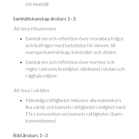
ett innehåll.
Samhällskunskap årskurs 1–3
Att leva tillsammans
Samtal om och reflektion över moraliska frågor
och livsfrågor med be­ty­del­se för eleven, till
exempel kamratskap, könsroller och döden.
Samtal om och reflektion över normer och
regler i elevens livsmiljöer, däri­bland i skolan och
i digitala miljöer.
Att leva i världen
Mänskliga rättigheter inklusive alla människors
lika värde och barnets rättigheter i enlighet med
FN:s konvention om barnets rättigheter (barn­
konventionen).
Bild årskurs 1–3