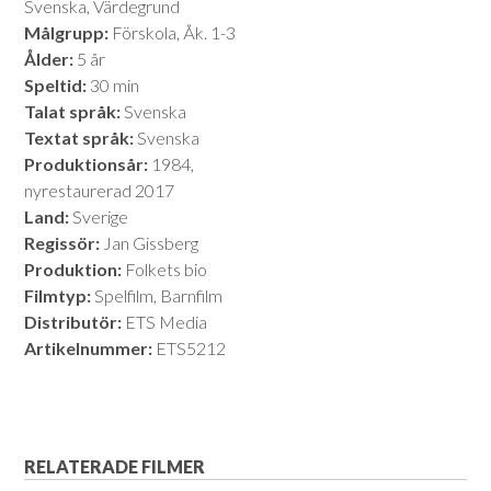
Svenska, Värdegrund
Målgrupp:
Förskola, Åk. 1-3
Ålder:
5 år
Speltid:
30 min
Talat språk:
Svenska
Textat språk:
Svenska
Produktionsår:
1984,
nyrestaurerad 2017
Land:
Sverige
Regissör:
Jan Gissberg
Produktion:
Folkets bio
Filmtyp:
Spelfilm, Barnfilm
Distributör:
ETS Media
Artikelnummer:
ETS5212
RELATERADE FILMER