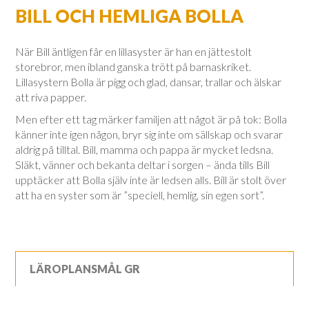
BILL OCH HEMLIGA BOLLA
När Bill äntligen får en lillasyster är han en jättestolt
storebror, men ibland ganska trött på barnaskriket.
Lillasystern Bolla är pigg och glad, dansar, trallar och älskar
att riva papper.
Men efter ett tag märker familjen att något är på tok: Bolla
känner inte igen någon, bryr sig inte om sällskap och svarar
aldrig på tilltal. Bill, mamma och pappa är mycket ledsna.
Släkt, vänner och bekanta deltar i sorgen – ända tills Bill
upptäcker att Bolla själv inte är ledsen alls. Bill är stolt över
att ha en syster som är ”speciell, hemlig, sin egen sort”.
LÄROPLANSMÅL GR