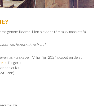
IE?
karna genom tiderna. Hon blev den första kvinnan att få
ipande om hennes liv och verk.
levernas kunskaper) Vi har i juli 2024 skapat en delad
änken
fungerar.
er och quiz)
oot!-länk)
ENSIONER