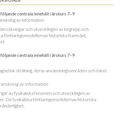
öljande centrala innehåll i årskurs 7–9
nskning av information
ersökningar och utvecklingen av begrepp och
a förklaringsmodellernas historiska framväxt,
et.
följande centrala innehåll i årskurs 7–9
gnetisk strålning, deras an­vänd­nings­områ­den och risker.
ranskning av information
ar av fysikaliska fenomen och ut­veck­lingen av
. De fysikaliska förklarings­modeller­nas historiska
ränderlighet.