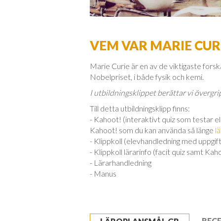
VEM VAR MARIE CUR
Marie Curie är en av de viktigaste fors
Nobelpriset, i både fysik och kemi.
I utbildningsklippet berättar vi övergr
Till detta utbildningsklipp finns:
- Kahoot! (interaktivt quiz som testar e
Kahoot! som du kan använda så länge
l
- Klippkoll (elevhandledning med uppgift
- Klippkoll lärarinfo (facit quiz samt Kah
- Lärarhandledning
- Manus
REC