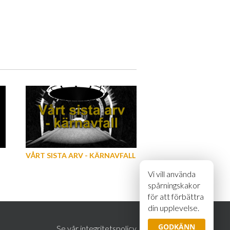
VÅRT SISTA ARV - KÄRNAVFALL
Vi vill använda
spårningskakor
för att förbättra
din upplevelse.
GODKÄNN
Se vår integritetspolicy