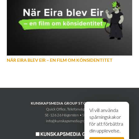
NÄR EIRA BLEV EIR – EN FILM OM KÖNSIDENTITET
KUNSKAPSMEDIA GROUP STOCKHOLM AB
Quick Office, Telefonvägen 30
Vi vill använda
SE-126 26 Hägersten • Sweden
spårningskakor
info@kunskapsmediagroup.se
för att förbättra
din upplevelse.