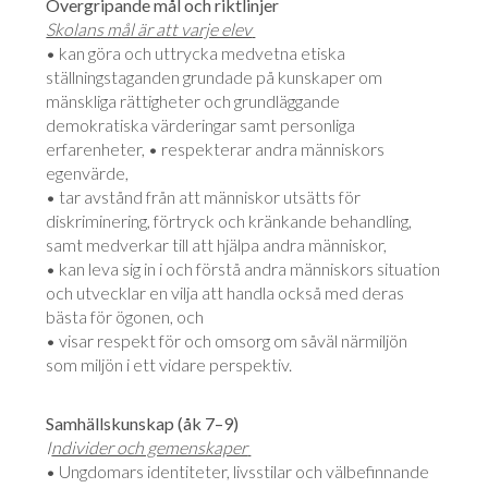
Övergripande mål och riktlinjer
Skolans mål är att varje elev
• kan göra och uttrycka medvetna etiska
ställningstaganden grundade på kunskaper om
mänskliga rättigheter och grundläggande
demokratiska värderingar samt personliga
erfarenheter, • respekterar andra människors
egenvärde,
• tar avstånd från att människor utsätts för
diskriminering, förtryck och kränkande behandling,
samt medverkar till att hjälpa andra människor,
• kan leva sig in i och förstå andra människors situation
och utvecklar en vilja att handla också med deras
bästa för ögonen, och
• visar respekt för och omsorg om såväl närmiljön
som miljön i ett vidare perspektiv.
Samhällskunskap (åk 7–9)
I
ndivider och gemenskaper
• Ungdomars identiteter, livsstilar och välbefinnande