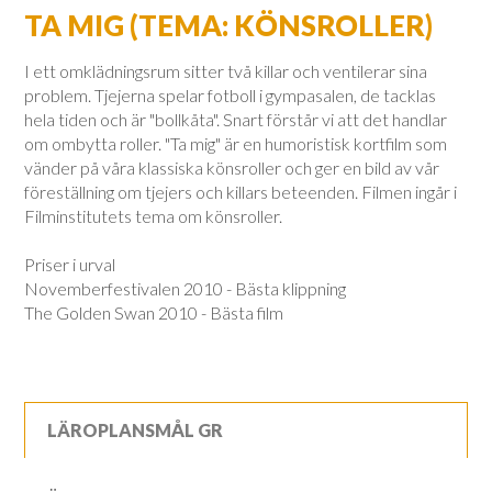
TA MIG (TEMA: KÖNSROLLER)
I ett omklädningsrum sitter två killar och ventilerar sina
problem. Tjejerna spelar fotboll i gympasalen, de tacklas
hela tiden och är "bollkåta". Snart förstår vi att det handlar
om ombytta roller. "Ta mig" är en humoristisk kortfilm som
vänder på våra klassiska könsroller och ger en bild av vår
föreställning om tjejers och killars beteenden. Filmen ingår i
Filminstitutets tema om könsroller.
Priser i urval
Novemberfestivalen 2010 - Bästa klippning
The Golden Swan 2010 - Bästa film
LÄROPLANSMÅL GR