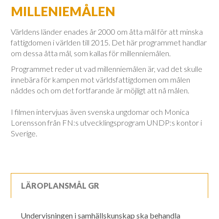
MILLENIEMÅLEN
Världens länder enades år 2000 om åtta mål för att minska
fattigdomen i världen till 2015. Det här programmet handlar
om dessa åtta mål, som kallas för millenniemålen.
Programmet reder ut vad millenniemålen är, vad det skulle
innebära för kampen mot världsfattigdomen om målen
nåddes och om det fortfarande är möjligt att nå målen.
I filmen intervjuas även svenska ungdomar och Monica
Lorensson från FN:s utvecklingsprogram UNDP:s kontor i
Sverige.
LÄROPLANSMÅL GR
Undervisningen i samhällskunskap ska behandla