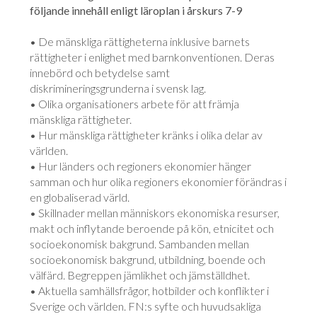
följande innehåll enligt läroplan i årskurs 7-9
• De mänskliga rättigheterna inklusive barnets
rättigheter i enlighet med barnkonventionen. Deras
innebörd och betydelse samt
diskrimineringsgrunderna i svensk lag.
• Olika organisationers arbete för att främja
mänskliga rättigheter.
• Hur mänskliga rättigheter kränks i olika delar av
världen.
• Hur länders och regioners ekonomier hänger
samman och hur olika regioners ekonomier förändras i
en globaliserad värld.
• Skillnader mellan människors ekonomiska resurser,
makt och inflytande beroende på kön, etnicitet och
socioekonomisk bakgrund. Sambanden mellan
socioekonomisk bakgrund, utbildning, boende och
välfärd. Begreppen jämlikhet och jämställdhet.
• Aktuella samhällsfrågor, hotbilder och konflikter i
Sverige och världen. FN:s syfte och huvudsakliga