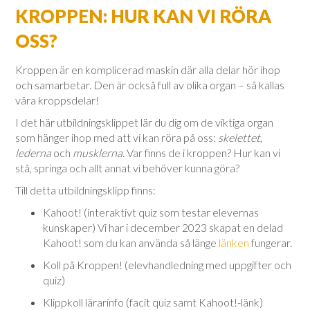
KROPPEN: HUR KAN VI RÖRA
OSS?
Kroppen är en komplicerad maskin där alla delar hör ihop
och samarbetar. Den är också full av olika organ – så kallas
våra kroppsdelar!
I det här utbildningsklippet lär du dig om de viktiga organ
som hänger ihop med att vi kan röra på oss:
skelettet
,
lederna
och
musklerna
. Var finns de i kroppen? Hur kan vi
stå, springa och allt annat vi behöver kunna göra?
Till detta utbildningsklipp finns:
Kahoot! (interaktivt quiz som testar elevernas
kunskaper) Vi har i december 2023 skapat en delad
Kahoot! som du kan använda så länge
länken
fungerar.
Koll på Kroppen! (elevhandledning med uppgifter och
quiz)
Klippkoll lärarinfo (facit quiz samt Kahoot!-länk)