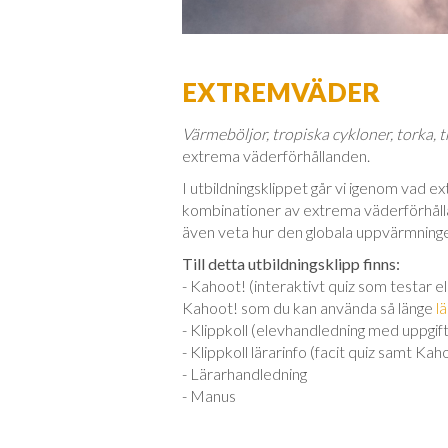
EXTREMVÄDER
Värmeböljor, tropiska cykloner, torka, 
extrema väderförhållanden.
I utbildningsklippet går vi igenom vad e
kombinationer av extrema väderförhållan
även veta hur den globala uppvärmning
Till detta utbildningsklipp finns:
- Kahoot! (interaktivt quiz som testar e
Kahoot! som du kan använda så länge
l
- Klippkoll (elevhandledning med uppgift
- Klippkoll lärarinfo (facit quiz samt Kah
- Lärarhandledning
- Manus