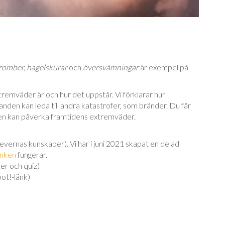
tromber, hagelskurar
och
översvämningar
är exempel på
xtremväder är och hur det uppstår. Vi förklarar hur
den kan leda till andra katastrofer, som bränder. Du får
en kan påverka framtidens extremväder.
levernas kunskaper). Vi har i juni 2021 skapat en delad
änken
fungerar.
er och quiz)
oot!-länk)