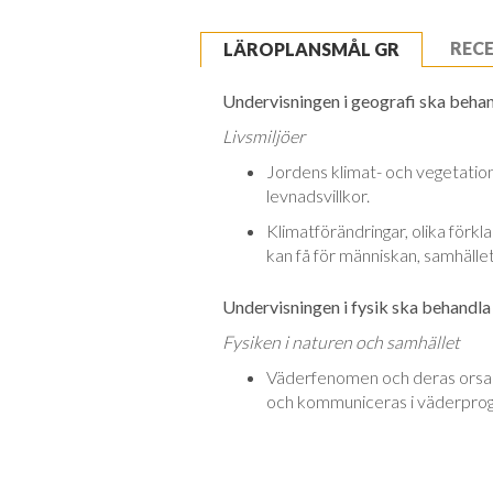
REC
LÄROPLANSMÅL GR
Undervisningen i geografi ska behand
Livsmiljöer
Jordens klimat- och vegetatio
levnadsvillkor.
Klimatförändringar, olika förkl
kan få för människan, samhället 
Undervisningen i fysik ska behandla 
Fysiken i naturen och samhället
Väderfenomen och deras orsak
och kommuniceras i väderprog