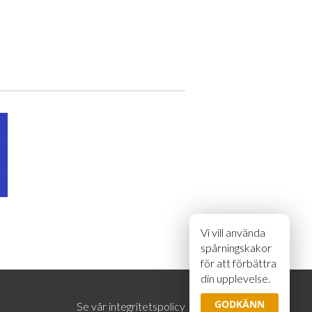
Vi vill använda
spårningskakor
för att förbättra
din upplevelse.
GODKÄNN
Se vår integritetspolicy