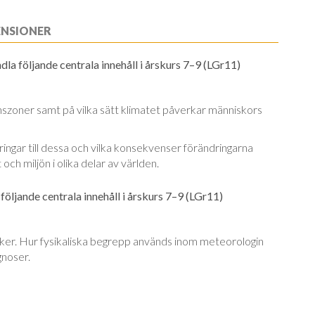
ENSIONER
la följande centrala innehåll i årskurs 7–9 (LGr11)
nszoner samt på vilka sätt klimatet påverkar människors
aringar till dessa och vilka konsekvenser förändringarna
och miljön i olika delar av världen.
följande centrala innehåll i årskurs 7–9 (LGr11)
er. Hur fysikaliska begrepp används inom meteorologin
noser.