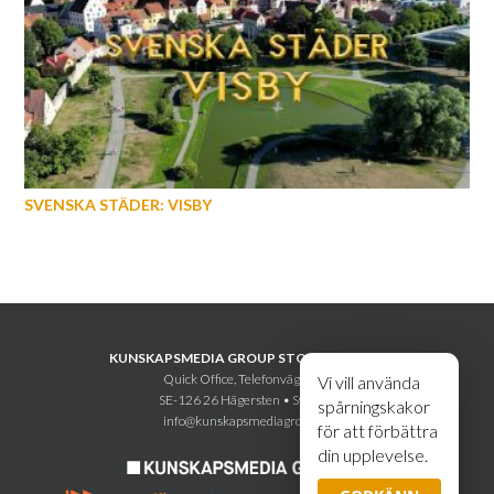
SVENSKA STÄDER: VISBY
KUNSKAPSMEDIA GROUP STOCKHOLM AB
Quick Office, Telefonvägen 30
Vi vill använda
SE-126 26 Hägersten • Sweden
spårningskakor
info@kunskapsmediagroup.se
för att förbättra
din upplevelse.