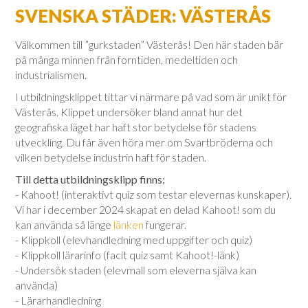
SVENSKA STÄDER: VÄSTERÅS
Välkommen till ”gurkstaden” Västerås! Den här staden bär
på många minnen från forntiden, medeltiden och
industrialismen.
I utbildningsklippet tittar vi närmare på vad som är unikt för
Västerås. Klippet undersöker bland annat hur det
geografiska läget har haft stor betydelse för stadens
utveckling. Du får även höra mer om Svartbröderna och
vilken betydelse industrin haft för staden.
Till detta utbildningsklipp finns:
- Kahoot! (interaktivt quiz som testar elevernas kunskaper).
Vi har i december 2024 skapat en delad Kahoot! som du
kan använda så länge
länken
fungerar.
- Klippkoll (elevhandledning med uppgifter och quiz)
- Klippkoll lärarinfo (facit quiz samt Kahoot!-länk)
- Undersök staden (elevmall som eleverna själva kan
använda)
- Lärarhandledning