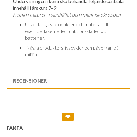
Undervisningen i kemi ska behandla följande centrala
innehåll i årskurs 7–9
Kemin i naturen, i samhället och i människokroppen
Utveckling av produkter och material, till
exempel läkemedel, funktions­klä­der och
batterier.
Några produkters livscykler och påverkan på
miljön.
RECENSIONER
❤
FAKTA