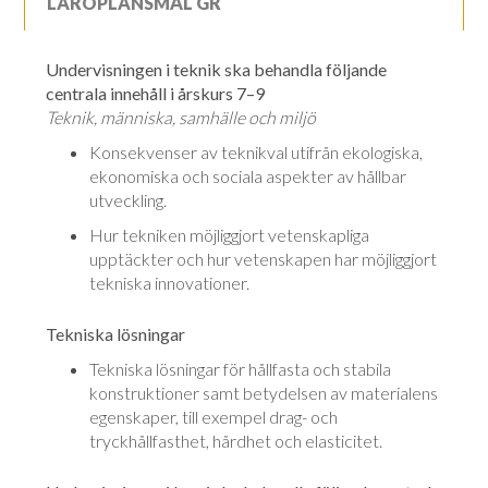
LÄROPLANSMÅL GR
Undervisningen i teknik ska behandla följande
centrala innehåll i årskurs 7–9
Teknik, människa, samhälle och miljö
Konsekvenser av teknikval utifrån ekologiska,
ekonomiska och sociala as­pek­ter av hållbar
utveckling.
Hur tekniken möjliggjort vetenskapliga
upptäckter och hur vetenskapen har möjliggjort
tekniska innovationer.
Tekniska lösningar
Tekniska lösningar för hållfasta och stabila
konstruktioner samt betydelsen av materialens
egenskaper, till exempel drag- och
tryckhållfasthet, hårdhet och elasticitet.