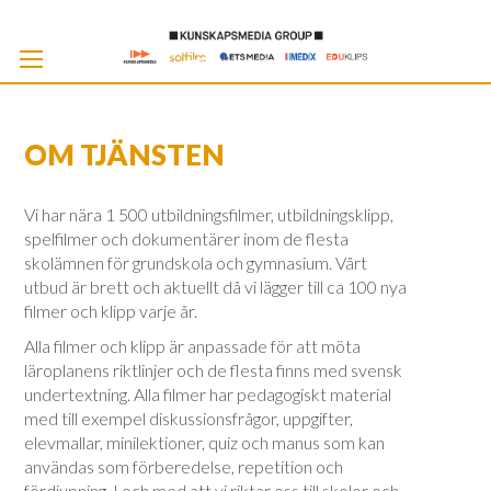
Skip
to
Cont
OM TJÄNSTEN
Vi har nära 1 500 utbildningsfilmer, utbildningsklipp,
spelfilmer och dokumentärer inom de flesta
skolämnen för grundskola och gymnasium. Vårt
utbud är brett och aktuellt då vi lägger till ca 100 nya
filmer och klipp varje år.
Alla filmer och klipp är anpassade för att möta
läroplanens riktlinjer och de flesta finns med svensk
undertextning. Alla filmer har pedagogiskt material
med till exempel diskussionsfrågor, uppgifter,
elevmallar, minilektioner, quiz och manus som kan
användas som förberedelse, repetition och
fördjupning. I och med att vi riktar oss till skolor och