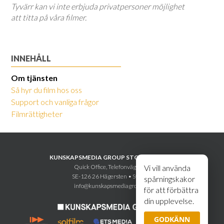
Tyvärr kan vi inte erbjuda privatpersoner möjlighet
att titta på våra filmer.
INNEHÅLL
Om tjänsten
Så hyr du film hos oss
Support och vanliga frågor
Filmrättigheter
KUNSKAPSMEDIA GROUP STOCKHOLM AB
Quick Office, Telefonvägen 30
Vi vill använda
SE-126 26 Hägersten • Sweden
spårningskakor
info@kunskapsmediagroup.se
för att förbättra
din upplevelse.
GODKÄNN