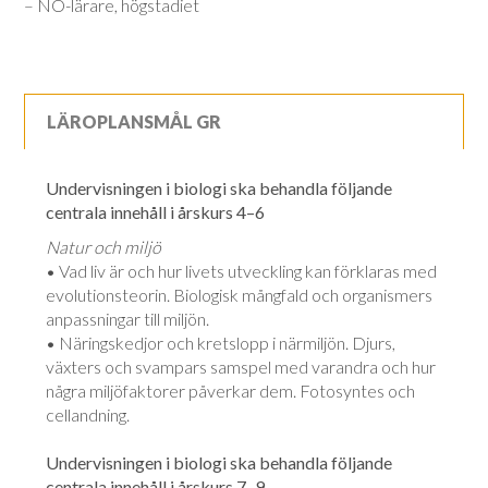
– NO-lärare, högstadiet
LÄROPLANSMÅL GR
Undervisningen i biologi ska behandla följande
centrala innehåll i årskurs 4–6
Natur och miljö
•
Vad liv är och hur livets utveckling kan förklaras med
evolutionsteorin. Biologisk mångfald och organismers
anpassningar till miljön.
•
Näringskedjor och kretslopp i närmiljön. Djurs,
växters och svampars samspel med varandra och hur
några miljöfaktorer påverkar dem. Fotosyntes och
cellandning.
Undervisningen i biologi ska behandla följande
centrala innehåll i årskurs 7–9