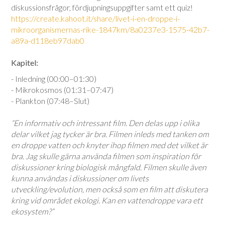
diskussionsfrågor, fördjupningsuppgifter samt ett quiz!
https://create.kahoot.it/share/livet-i-en-droppe-i-
mikroorganismernas-rike-1847km/8a0237e3-1575-42b7-
a89a-d118eb97dab0
Kapitel:
- Inledning (00:00–01:30)
- Mikrokosmos (01:31–07:47)
- Plankton (07:48–Slut)
“En informativ och intressant film. Den delas upp i olika
delar vilket jag tycker är bra. Filmen inleds med tanken om
en droppe vatten och knyter ihop filmen med det vilket är
bra. Jag skulle gärna använda filmen som inspiration för
diskussioner kring biologisk mångfald. Filmen skulle även
kunna användas i diskussioner om livets
utveckling/evolution, men också som en film att diskutera
kring vid området ekologi. Kan en vattendroppe vara ett
ekosystem?”