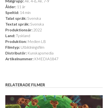
Målgrupp:
Åk. 4-6, Åk. 7-9
Ålder:
11 år
Speltid:
14 min
Talat språk:
Svenska
Textat språk:
Svenska
Produktionsår:
2022
Land:
Tyskland
Produktion:
Medien LB
Filmtyp:
Utbildningsfilm
Distributör:
Kunskapsmedia
Artikelnummer:
KMEDIA1847
RELATERADE FILMER