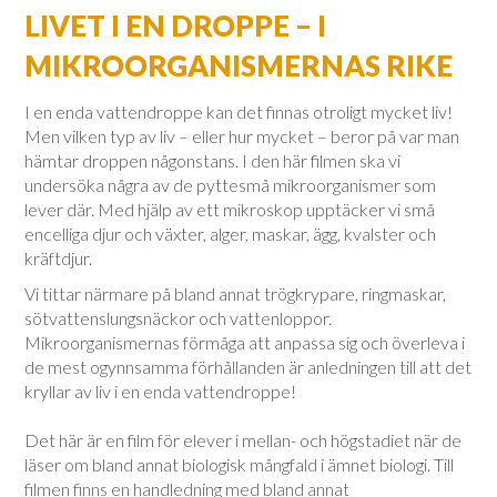
LIVET I EN DROPPE – I
MIKROORGANISMERNAS RIKE
I en enda vattendroppe kan det finnas otroligt mycket liv!
Men vilken typ av liv – eller hur mycket – beror på var man
hämtar droppen någonstans. I den här filmen ska vi
undersöka några av de pyttesmå mikroorganismer som
lever där. Med hjälp av ett mikroskop upptäcker vi små
encelliga djur och växter, alger, maskar, ägg, kvalster och
kräftdjur.
Vi tittar närmare på bland annat trögkrypare, ringmaskar,
sötvattenslungsnäckor och vattenloppor.
Mikroorganismernas förmåga att anpassa sig och överleva i
de mest ogynnsamma förhållanden är anledningen till att det
kryllar av liv i en enda vattendroppe!
Det här är en film för elever i mellan- och högstadiet när de
läser om bland annat biologisk mångfald i ämnet biologi. Till
filmen finns en handledning med bland annat