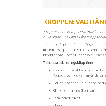
KROPPEN: VAD HÄND
Kroppen är en komplicerad maskin där a
olika organ – så kallas våra kroppsdelar
I kroppen finns ditt immunförsvar som fö
utbildningsklippet får du bland annat ve
blodkroppar – och vi undersöker vad so
Till detta utbildningsklipp finns:
Kahoot! (interaktivt quiz som test
Kahoot! som du kan använda så l
Koll på Kroppen! (elevhandlednin
Klippkoll lärarinfo (facit quiz sam
Lärarhandledning
Manus