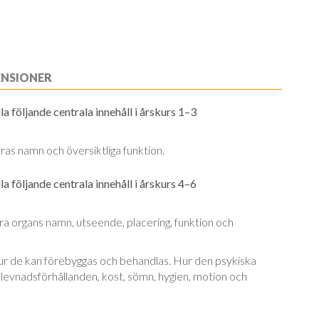
ENSIONER
a följande centrala innehåll i årskurs 1–3
as namn och översiktliga funktion.
a följande centrala innehåll i årskurs 4–6
 organs namn, utseende, placering, funktion och
ur de kan förebyggas och behandlas. Hur den psykiska
 levnadsförhållanden, kost, sömn, hygien, motion och