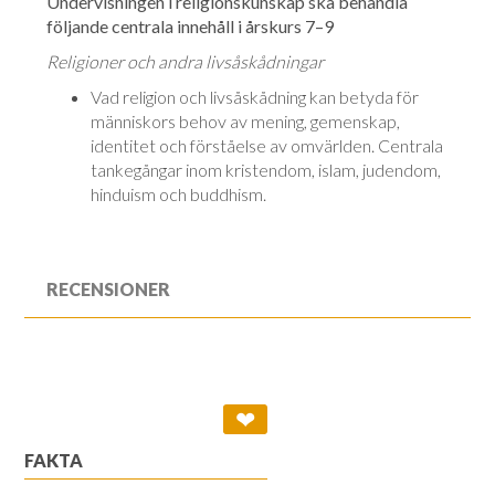
Undervisningen i religionskunskap ska behandla
följande centrala innehåll i årskurs 7–9
Religioner och andra livsåskådningar
Vad religion och livsåskådning kan betyda för
människors behov av me­ning, gemenskap,
identitet och förståelse av omvärlden. Centrala
tankegångar inom kristendom, islam, judendom,
hinduism och buddhism.
RECENSIONER
❤
FAKTA