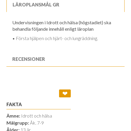
LÄROPLANSMÅL GR
Undervisningen i Idrott och hälsa (högstadiet) ska
behandla följande innehåll enligt läroplan
• Första hjälpen och hjärt- och lungräddning.
RECENSIONER
❤
FAKTA
Ämne:
Idrott och hälsa
Målgrupp:
Åk. 7-9
Ålder:
13 år