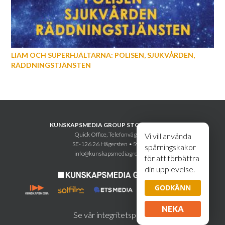
LIAM OCH SUPERHJÄLTARNA: POLISEN, SJUKVÅRDEN,
RÄDDNINGSTJÄNSTEN
KUNSKAPSMEDIA GROUP STOCKHOLM AB
Quick Office, Telefonvägen 30
Vi vill använda
SE-126 26 Hägersten • Sweden
spårningskakor
info@kunskapsmediagroup.se
för att förbättra
din upplevelse.
GODKÄNN
NEKA
Se vår integritetspolicy