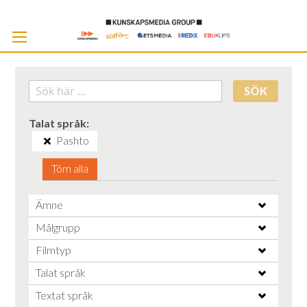
Skip
to
Cont
SÖK
Talat språk
Pashto
Töm alla
Ämne
Målgrupp
Filmtyp
Talat språk
Textat språk