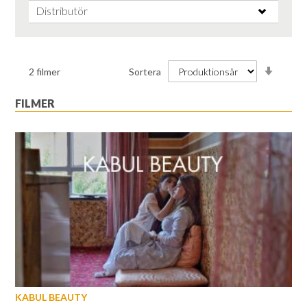
Distributör
Stiga
2
filmer
Sortera
ordnin
FILMER
KABUL BEAUTY