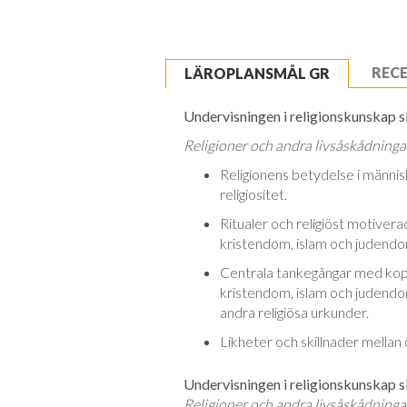
REC
LÄROPLANSMÅL GR
Undervisningen i religionskunskap sk
Religioner och andra livsåskådninga
Religionens betydelse i människ
religiositet.
Ritualer och religiöst motivera
kristendom, islam och judendo
Centrala tankegångar med koppli
kristendom, islam och judendom
andra religiösa urkunder.
Likheter och skillnader mellan 
Undervisningen i religionskunskap sk
Religioner och andra livsåskådninga