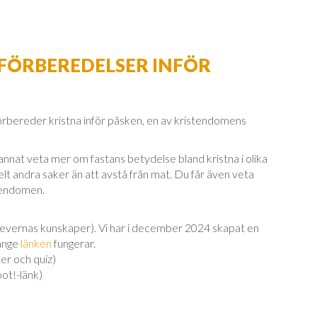
 FÖRBEREDELSER INFÖR
örbereder kristna inför påsken, en av kristendomens
d annat veta mer om fastans betydelse bland kristna i olika
lt andra saker än att avstå från mat. Du får även veta
stendomen.
elevernas kunskaper). Vi har i december 2024 skapat en
länge
länken
fungerar.
er och quiz)
oot!-länk)