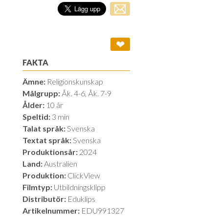
❤
FAKTA
Ämne:
Religionskunskap
Målgrupp:
Åk. 4-6, Åk. 7-9
Ålder:
10 år
Speltid:
3 min
Talat språk:
Svenska
Textat språk:
Svenska
Produktionsår:
2024
Land:
Australien
Produktion:
ClickView
Filmtyp:
Utbildningsklipp
Distributör:
Eduklips
Artikelnummer:
EDU991327