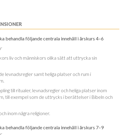
ENSIONER
a behandla följande centrala innehåll i årskurs 4–6
r
ors liv och människors olika sätt att uttrycka sin
de levnadsregler samt heliga platser och rum i
m.
ng till ritualer, levnadsregler och heliga platser inom
, till exempel som de uttrycks i berättelser i Bibeln och
och inom några religioner.
a behandla följande centrala innehåll i årskurs 7–9
r