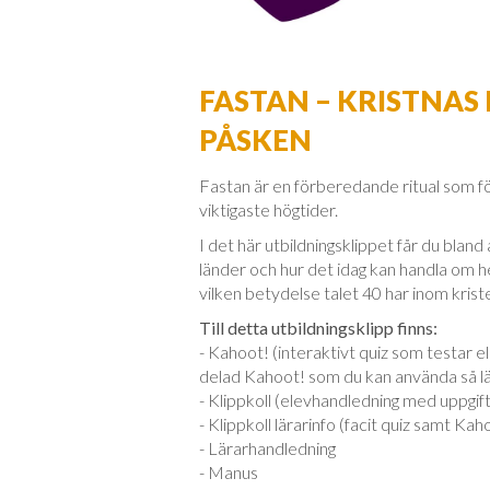
FASTAN – KRISTNAS
PÅSKEN
Fastan är en förberedande ritual som f
viktigaste högtider.
I det här utbildningsklippet får du blan
länder och hur det idag kan handla om he
vilken betydelse talet 40 har inom kri
Till detta utbildningsklipp finns:
- Kahoot! (interaktivt quiz som testar 
delad Kahoot! som du kan använda så 
- Klippkoll (elevhandledning med uppgift
- Klippkoll lärarinfo (facit quiz samt Kah
- Lärarhandledning
- Manus