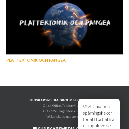
PLATTEKTONIK OCH PANGEA
KUNSKAPSMEDIA GROUP STOCKHOLM AB
Quick Office, Telefonvägen 30
Vi vill använda
SE-126 26 Hägersten • Sweden
spårningskakor
info@kunskapsmediagroup.se
för att förbättra
din upplevelse.