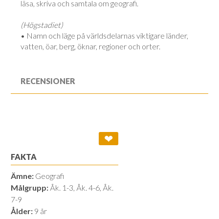
läsa, skriva och samtala om geografi.
(Högstadiet)
• Namn och läge på världsdelarnas viktigare länder,
vatten, öar, berg, öknar, regioner och orter.
RECENSIONER
❤
FAKTA
Ämne:
Geografi
Målgrupp:
Åk. 1-3, Åk. 4-6, Åk.
7-9
Ålder:
9 år