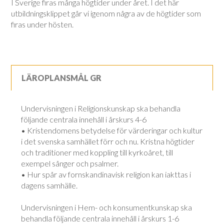
I Sverige firas många högtider under året. I det här
utbildningsklippet går vi igenom några av de högtider som
firas under hösten.
LÄROPLANSMÅL GR
Undervisningen i Religionskunskap ska behandla
följande centrala innehåll i årskurs 4-6
• Kristendomens betydelse för värderingar och kultur
i det svenska samhället förr och nu. Kristna högtider
och traditioner med koppling till kyrkoåret, till
exempel sånger och psalmer.
• Hur spår av fornskandinavisk religion kan iakttas i
dagens samhälle.
Undervisningen i Hem- och konsumentkunskap ska
behandla följande centrala innehåll i årskurs 1-6