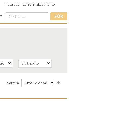
Tipsa oss
Logga in/Skapa konto
SÖK
T
råk
Distributör
Stigande
Sortera
ordning