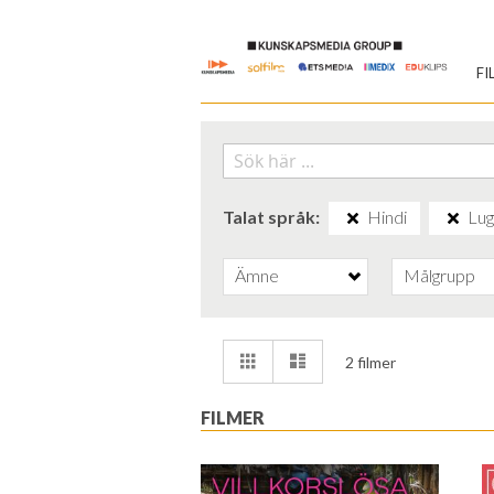
Skip
to
FI
Content
Talat språk
Hindi
Lug
Ämne
Målgrupp
Visa
Rutnät
Lista
2
filmer
som
FILMER