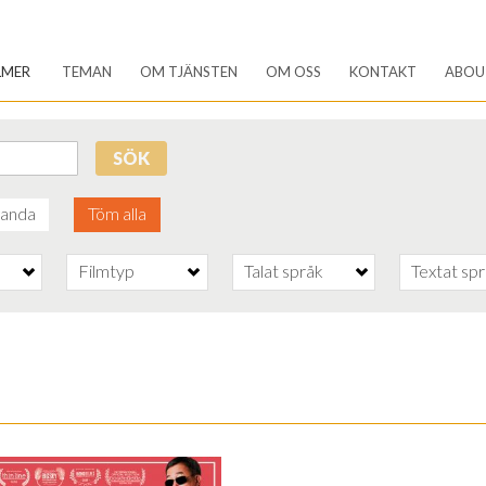
LMER
TEMAN
OM TJÄNSTEN
OM OSS
KONTAKT
ABOU
SÖK
anda
Töm alla
Filmtyp
Talat språk
Textat sp