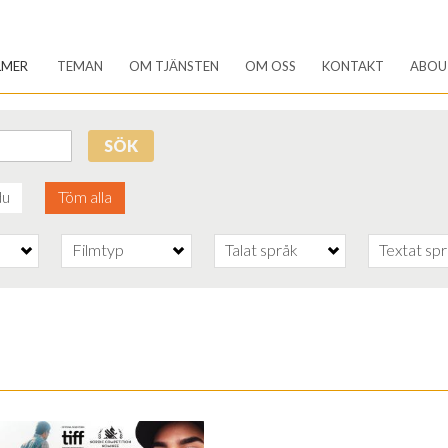
LMER
TEMAN
OM TJÄNSTEN
OM OSS
KONTAKT
ABOU
SÖK
du
Töm alla
Filmtyp
Talat språk
Textat sp