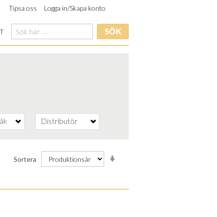
Tipsa oss
Logga in/Skapa konto
SÖK
T
råk
Distributör
Stigande
Sortera
ordning