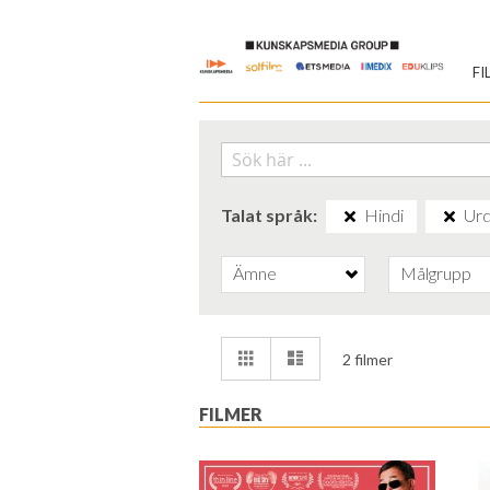
Skip
to
FI
Content
Talat språk
Hindi
Ur
Ämne
Målgrupp
Visa
Rutnät
Lista
2
filmer
som
FILMER