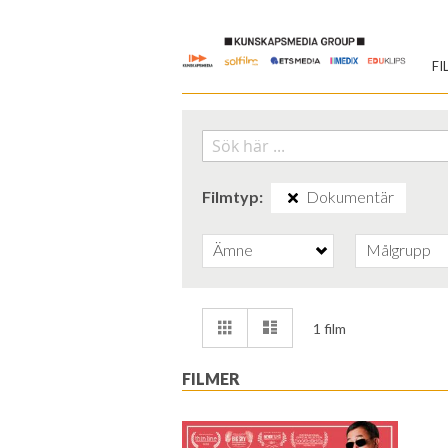
Skip
to
FI
Content
Filmtyp
Dokumentär
Ämne
Målgrupp
Visa
Rutnät
Lista
1
film
som
FILMER