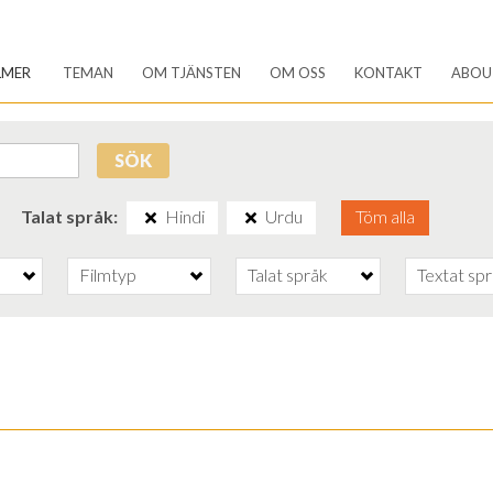
LMER
TEMAN
OM TJÄNSTEN
OM OSS
KONTAKT
ABOU
SÖK
Talat språk
Hindi
Urdu
Töm alla
Filmtyp
Talat språk
Textat sp