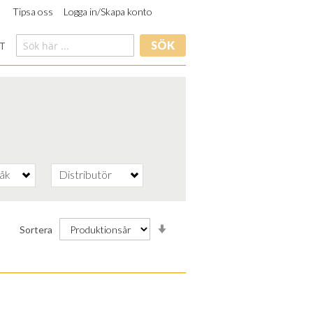
Tipsa oss
Logga in/Skapa konto
SÖK
T
råk
Distributör
Stigande
Sortera
ordning