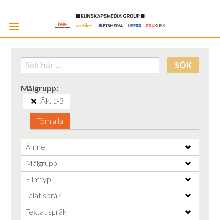
Skip
to
Cont
SÖK
Målgrupp
Åk. 1-3
Töm alla
Ämne
Målgrupp
Filmtyp
Talat språk
Textat språk