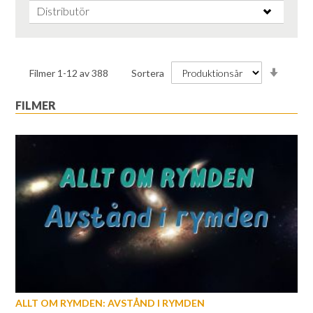
Distributör
Stiga
Filmer
1
-
12
av
388
Sortera
ordnin
FILMER
ALLT OM RYMDEN: AVSTÅND I RYMDEN